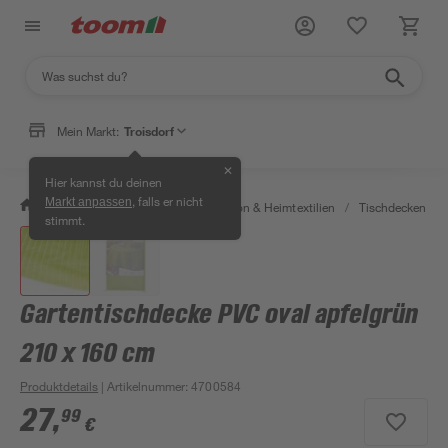
Mein Markt:
Troisdorf
✕
Hier kannst du deinen
, falls er nicht
Markt anpassen
/
Wohnen & Haushalt
/
Dekoration & Heimtextilien
/
Tischdecken & T
stimmt.
Gartentischdecke PVC oval apfelgrün
210 x 160 cm
Produktdetails
| Artikelnummer
:
4700584
27
,
99
€