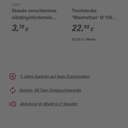
toom
Staude verschiedene
Tischdecke
nützlingsfördernde
"Manhattan" Ø 150
Sorten 13 cm Topf
cm weiß-bunt
3
,
22
,
79
99
€
€
15,33 € / Meter
5 Jahre Garantie auf toom Eigenmarken
Sorglos, 90 Tage Umtauschgarantie
Abholung im Markt in 2 Stunden