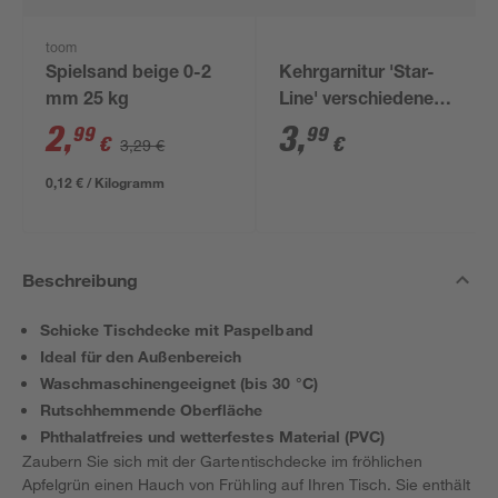
toom
Spielsand beige 0-2
Kehrgarnitur 'Star-
mm 25 kg
Line' verschiedene
Farben
2
,
3
,
99
99
€
€
3,29 €
0,12 € / Kilogramm
Beschreibung
Schicke Tischdecke mit Paspelband
Ideal für den Außenbereich
Waschmaschinengeeignet (bis 30 °C)
Rutschhemmende Oberfläche
Phthalatfreies und wetterfestes Material (PVC)
Zaubern Sie sich mit der Gartentischdecke im fröhlichen
Apfelgrün einen Hauch von Frühling auf Ihren Tisch. Sie enthält