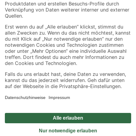
Sicher einkaufen
Jetzt die toom-App herunterladen
Alle Preisangaben in EUR inkl. gesetzl. MwSt.. Die dargestellten Angebote sind unter
Umständen nicht in allen Märkten verfügbar. Die angegebenen Verfügbarkeiten beziehen
sich auf den unter "Mein Markt" ausgewählten toom Baumarkt. Alle Angebote und
Produkte nur solange der Vorrat reicht.
*Paketversand ab 59 € versandkostenfrei, gilt nicht für Artikel mit Speditionsversand, hier
fallen zusätzliche Versandkosten an.
Datenschutz
Privatsphäre
Impressum
AGB
Nutzungsbedingungen
Widerrufsrecht
Vertrag widerrufen
Barrierefreiheit