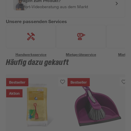
Fragen zum Produkt?
Sofort-Videoberatung aus dem Markt
Unsere passenden Services
Handwerksservice
Mietgeräteservice
Miettra
Häufig dazu gekauft
Bestseller
Bestseller
Aktion