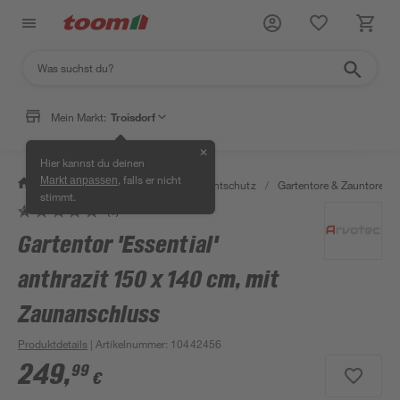
Mein Markt:
Troisdorf
✕
Hier kannst du deinen
, falls er nicht
Markt anpassen
/
Garten & Freizeit
/
Zäune & Sichtschutz
/
Gartentore & Zauntore
/
stimmt.
(1)
Gartentor 'Essential'
anthrazit 150 x 140 cm, mit
Zaunanschluss
Produktdetails
| Artikelnummer
:
10442456
249
,
99
€