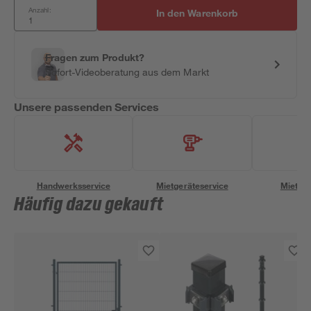
Anzahl:
In den Warenkorb
Fragen zum Produkt?
Sofort-Videoberatung aus dem Markt
Unsere passenden Services
Handwerksservice
Mietgeräteservice
Miettra
Häufig dazu gekauft