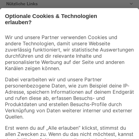
Nützliche Links
Bleib auf dem Laufenden mit unserem Newsletter
Der toom Newsletter: Keine Angebote und Aktionen mehr verpassen!
Zur Newsletter Anmeldung
Folge uns
Zahlungsarten
Versandarten
Sicher einkaufen