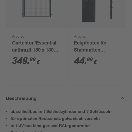
Arvotec
Arvotec
Gartentor 'Essential'
Eckpfosten für
anthrazit 150 x 180
Stabmatten
cm, mit
'Essential' anthrazit 4
349
,
44
,
99
99
€
€
Zaunanschluss
x 4 x 240 cm
Beschreibung
abschließbar, mit Schließzylinder und 3 Schlüsseln
für optimalen Rostschutz galvanisch verzinkt
mit UV-beständiger und RAL-genormter