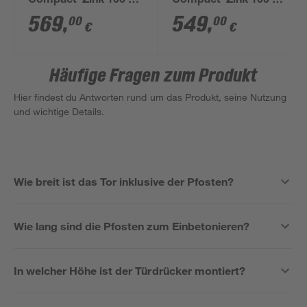
Compact' Zink 100 x
Compact' Zink 100 x
120 cm
100 cm
569
,
549
,
00
00
€
€
Häufige Fragen zum Produkt
Hier findest du Antworten rund um das Produkt, seine Nutzung
und wichtige Details.
Wie breit ist das Tor inklusive der Pfosten?
Wie lang sind die Pfosten zum Einbetonieren?
In welcher Höhe ist der Türdrücker montiert?