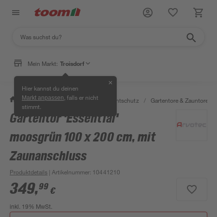
Mein Markt:
Troisdorf
✕
Hier kannst du deinen
, falls er nicht
Markt anpassen
/
Garten & Freizeit
/
Zäune & Sichtschutz
/
Gartentore & Zauntore
/
stimmt.
Gartentor 'Essential'
moosgrün 100 x 200 cm, mit
Zaunanschluss
Produktdetails
| Artikelnummer
:
10441210
349
,
99
€
inkl. 19% MwSt.