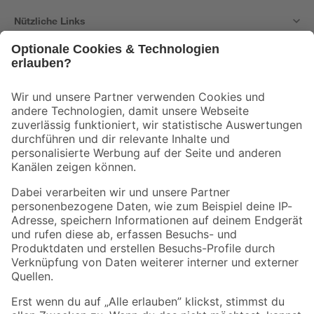
Nützliche Links
Bleib auf dem Laufenden mit unserem Newsletter
Der toom Newsletter: Keine Angebote und Aktionen mehr verpassen!
Zur Newsletter Anmeldung
Folge uns
Zahlungsarten
Versandarten
Sicher einkaufen