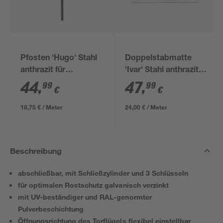
Pfosten 'Hugo' Stahl
Doppelstabmatte
anthrazit für
'Ivar' Stahl anthrazit
Doppelstabmatten 4
200 x 123 cm
44
,
47
,
99
99
€
€
x 4 x 240 cm
18,75 € / Meter
24,00 € / Meter
Beschreibung
abschließbar, mit Schließzylinder und 3 Schlüsseln
für optimalen Rostschutz galvanisch verzinkt
mit UV-beständiger und RAL-genormter
Pulverbeschichtung
Öffnungsrichtung des Torflügels flexibel einstellbar