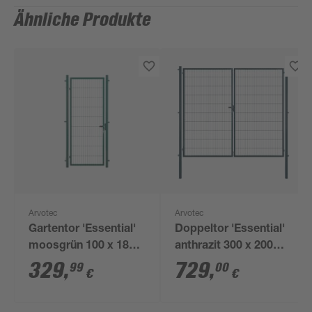
Ähnliche Produkte
Arvotec
Arvotec
Gartentor 'Essential'
Doppeltor 'Essential'
moosgrün 100 x 180
anthrazit 300 x 200
cm, mit
cm, mit
329
,
729
,
99
00
€
€
Zaunanschluss
Zaunanschluss