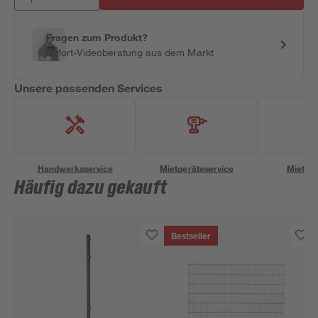
Fragen zum Produkt?
Sofort-Videoberatung aus dem Markt
Unsere passenden Services
Handwerksservice
Mietgeräteservice
Miettra
Häufig dazu gekauft
Bestseller