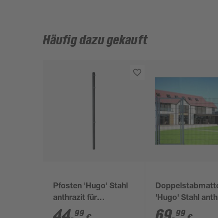
Häufig dazu gekauft
Pfosten 'Hugo' Stahl
Doppelstabmatt
anthrazit für
'Hugo' Stahl anth
Doppelstabmatten 4
200 x 180 cm
44
,
69
,
99
99
€
€