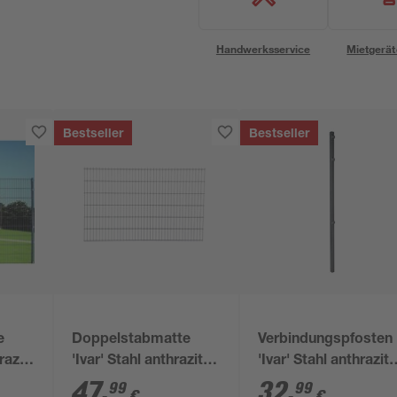
Handwerksservice
Mietgerät
Bestseller
Bestseller
e
Doppelstabmatte
Verbindungspfosten
razit
'Ivar' Stahl anthrazit
'Ivar' Stahl anthrazit
200 x 123 cm
170 x 4 x 4 cm
47
,
32
,
99
99
€
€