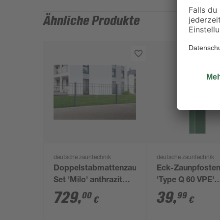
Ähnliche Produkte
deutsche zauntechnik
deutsche zauntechnik
Doppelstabmattenzaun-
Eck-Zaunpfoste
Set 'Milo' anthrazit
'Type Q 60 VPE'
1600 x 100 cm
moosgrün 170 cm
729
,
39
,
00
99
€
€
Zaunhöhe bis 12