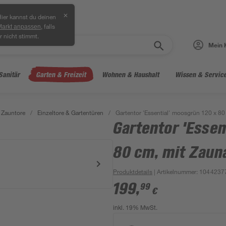
✕
ier kannst du deinen
, falls
Markt anpassen
r nicht stimmt.
Mein 
Sanitär
Garten & Freizeit
Wohnen & Haushalt
Wissen & Servic
 Zauntore
/
Einzeltore & Gartentüren
/
Gartentor 'Essential' moosgrün 120 x 8
Gartentor 'Essen
80 cm, mit Zaun
Produktdetails
| Artikelnummer
:
1044237
199
,
99
€
inkl. 19% MwSt.