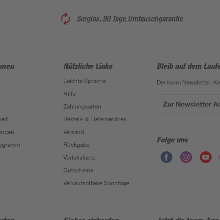
Sorglos, 90 Tage Umtauschgarantie
hmen
Nützliche Links
Bleib auf dem Lauf
Leichte Sprache
Der toom Newsletter: K
Hilfe
Zur Newsletter 
Zahlungsarten
eit
Bestell- & Lieferservices
ungen
Versand
Folge uns
Programm
Rückgabe
Vorteilskarte
Gutscheine
Verkaufsoffene Sonntage