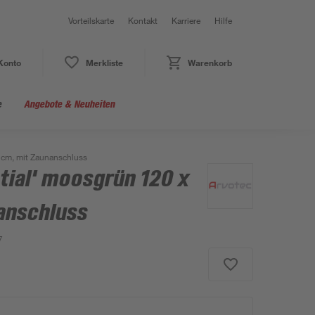
Vorteilskarte
Kontakt
Karriere
Hilfe
Konto
Merkliste
Warenkorb
e
Angebote & Neuheiten
0 cm, mit Zaunanschluss
tial' moosgrün 120 x
anschluss
7