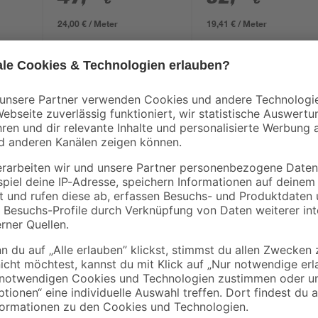
24,00 € / Meter
19,41 € / Meter
Du suchst nach einem ansprechen
Grundstück ermöglicht? Dann schau 
lässt sich praktisch beidseitig öff
chichtung
langlebig und robust. Die Pulverb
r
dass es korrosions- und rostgeschü
terungen
vertikale Maschenweite liegt bei 2
genau die richtigen Maße: 80 cm 
Zaun den letzten Feinschliff und hol