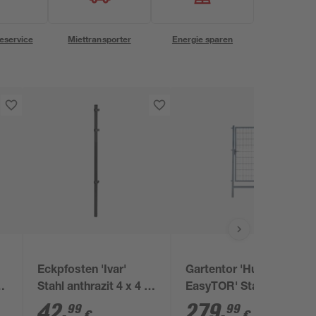
eservice
Miettransporter
Energie sparen
Eckpfosten 'Ivar'
Gartentor 'Hugo
Stahl anthrazit 4 x 4 x
EasyTOR' Stahl
170 cm
anthrazit 100 x 180
42
,
279
,
99
99
€
€