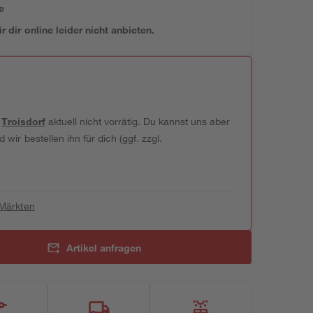
e
 dir online leider nicht anbieten.
t
Troisdorf
aktuell nicht vorrätig. Du kannst uns aber
wir bestellen ihn für dich (ggf. zzgl.
 Märkten
Artikel anfragen