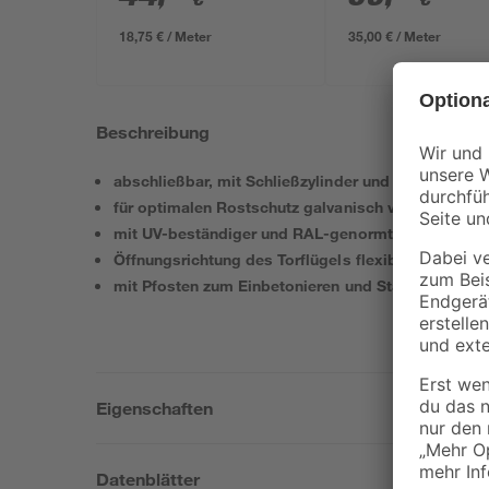
x 4 x 240 cm
18,75 € / Meter
35,00 € / Meter
Beschreibung
abschließbar, mit Schließzylinder und 3 Schlüsseln
für optimalen Rostschutz galvanisch verzinkt
mit UV-beständiger und RAL-genormter Pulverbes
Öffnungsrichtung des Torflügels flexibel einstellba
mit Pfosten zum Einbetonieren und Stabmattenhal
Eigenschaften
Datenblätter