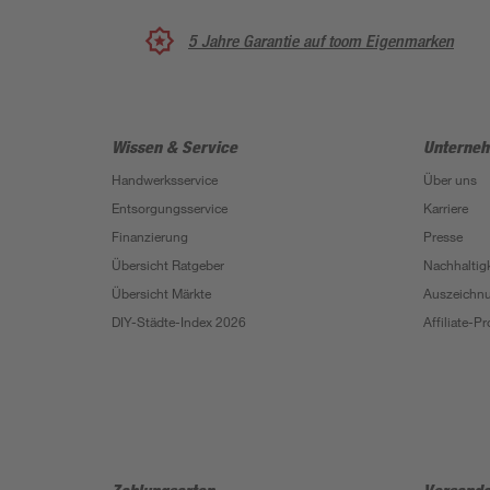
5 Jahre Garantie auf toom Eigenmarken
Wissen & Service
Unterne
Handwerksservice
Über uns
Entsorgungsservice
Karriere
Finanzierung
Presse
Übersicht Ratgeber
Nachhaltigk
Übersicht Märkte
Auszeichn
DIY-Städte-Index 2026
Affiliate-