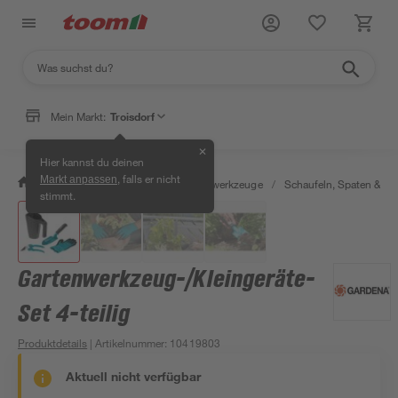
Mein Markt:
Troisdorf
✕
Hier kannst du deinen
, falls er nicht
Markt anpassen
/
Garten & Freizeit
/
Gartenhandwerkzeuge
/
Schaufeln, Spaten & Ga
stimmt.
Gartenwerkzeug-/Kleingeräte-
Set 4-teilig
Produktdetails
| Artikelnummer
:
10419803
Aktuell nicht verfügbar