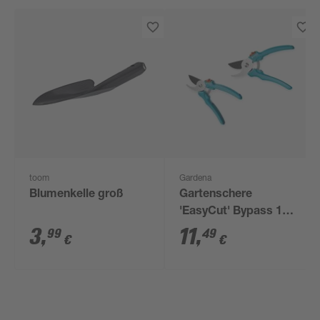
toom
Gardena
Blumenkelle groß
Gartenschere
'EasyCut' Bypass 18,7
cm
3
,
11
,
99
49
€
€