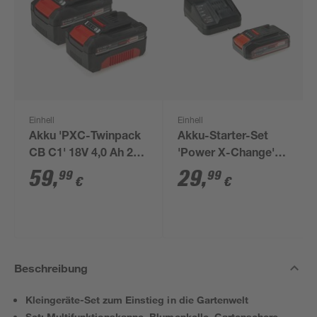
Einhell
Einhell
Akku 'PXC-Twinpack
Akku-Starter-Set
CB C1' 18V 4,0 Ah 2
'Power X-Change'
Stück
Ladegerät und Akku
59
,
29
,
99
99
€
€
18 V 2,5 Ah
Beschreibung
Kleingeräte-Set zum Einstieg in die Gartenwelt
Set: Multifunktionskanne, Blumenkelle, Gartenschere,