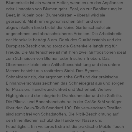
Blumenkelle ist ein wahrer Helfer, wenn es um das Anpflanzen
oder Umtopfen von Blumen geht. Egal, ob zur Bepflanzung im
Beet, in Kübeln oder Blumenkästen – überall wird sie
gebraucht. Mit ihrem ergonomischen Griff und dem
abgewinkelten Ende bietet die kleine Gartenschaufel ein
angenehmes und abrutschsicheres Arbeiten. Die Arbeitsbreite
der Handkelle beträgt 8 cm. Dank des Qualitätsstahls und der
Duroplast-Beschichtung sorgt die Gartenkelle langfristig für
Freude. Die Gartenschere ist mit ihren zwei Griffpositionen ideal
zum Schneiden von Blumen oder frischen Trieben. Das
Obermesser bietet eine Antihaftbeschichtung und das untere
Messer besteht aus rostfreiem Stahl. Das Bypass-
Schneideprinzip, der ergonomische Griff und der praktische
Einhandverschluss zeichnen das Schneidegrät aus und sorgen
für Präzision, Handfreundlichkeit und Sicherheit. Weitere
Highlights sind der integrierte Drahtschneider und die Saftrille.
Die Pflanz- und Bodenhandschuhe in der Größe 8/M verfügen
über den Oeko-Tex® Standard 100. Die verwendeten Textilien
sind somit frei von Schadstoffen. Die Nitril-Beschichtung auf
den Innenflächen schützt die Hände vor Nässe und
Feuchtigkeit. Ein weiteres Extra ist die praktische Mobile-Touch-