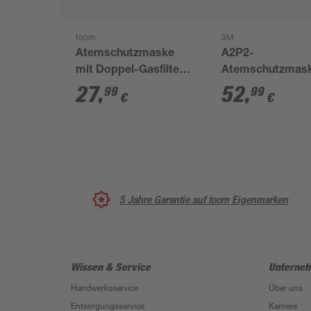
toom
3M
Atemschutzmaske
A2P2-
mit Doppel-Gasfilter
Atemschutzmask
A1, 1 Stück
Farbspritzarbeit
27
,
52
,
99
99
€
€
'6200' 1 Stück
5 Jahre Garantie auf toom Eigenmarken
Wissen & Service
Unterne
Handwerksservice
Über uns
Entsorgungsservice
Karriere