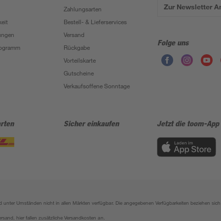
Zur Newsletter 
Zahlungsarten
eit
Bestell- & Lieferservices
ungen
Versand
Folge uns
Programm
Rückgabe
Vorteilskarte
Gutscheine
Verkaufsoffene Sonntage
rten
Sicher einkaufen
Jetzt die toom-App
sind unter Umständen nicht in allen Märkten verfügbar. Die angegebenen Verfügbarkeiten beziehen s
ersand, hier fallen zusätzliche Versandkosten an.