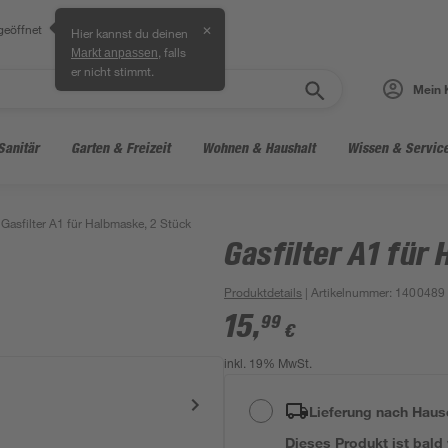
geöffnet
✕
Hier kannst du deinen
, falls
Markt anpassen
er nicht stimmt.
Mein 
Sanitär
Garten & Freizeit
Wohnen & Haushalt
Wissen & Servic
Gasfilter A1 für Halbmaske, 2 Stück
Gasfilter A1 für
Produktdetails
| Artikelnummer
:
1400489
15
,
99
€
inkl. 19% MwSt.
Lieferung nach Haus
Dieses Produkt ist bald