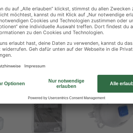
Filter der Schutzklasse A1 schüt
inem Siedepunkt über 65 °C
mit einem Siedepunkt über 65 °C,
14387:2004+A1:2008 für Gasfilter 
Bestseller