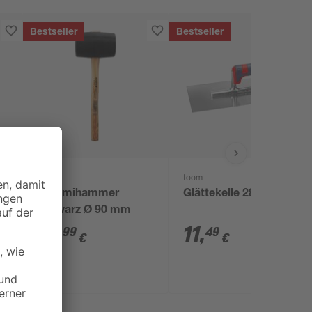
Bestseller
Bestseller
toom
toom
Gummihammer
Glättekelle 28 cm
schwarz Ø 90 mm
10
,
11
,
99
49
€
€