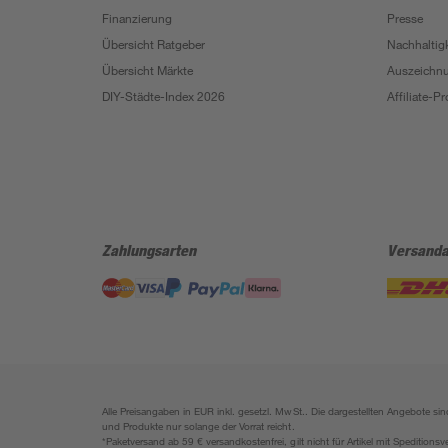
Finanzierung
Presse
Übersicht Ratgeber
Nachhaltigk
Übersicht Märkte
Auszeichn
DIY-Städte-Index 2026
Affiliate-
Zahlungsarten
Versanda
Alle Preisangaben in EUR inkl. gesetzl. MwSt.. Die dargestellten Angebote 
und Produkte nur solange der Vorrat reicht.
*Paketversand ab 59 € versandkostenfrei, gilt nicht für Artikel mit Speditionsv