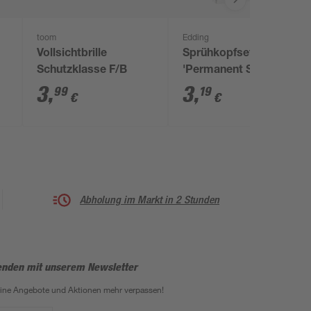
toom
Edding
Vollsichtbrille
Sprühkopfset
Schutzklasse F/B
'Permanent Spray' in
4 Größen, 6-teilig
3
,
3
,
99
19
€
€
Abholung im Markt in 2 Stunden
enden mit unserem Newsletter
eine Angebote und Aktionen mehr verpassen!