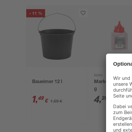
- 11 %
toom
Baueimer 12 l
Markierpulver ro
g
1
,
4
,
49
29
€
€
1,69 €