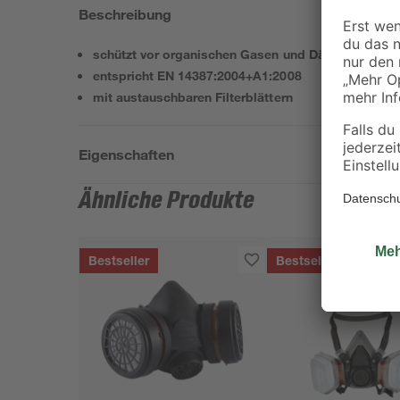
Beschreibung
schützt vor organischen Gasen und Dämpfen mit e
entspricht EN 14387:2004+A1:2008
mit austauschbaren Filterblättern
Eigenschaften
Ähnliche Produkte
Bestseller
Bestseller