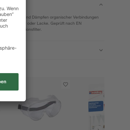
zen vor Gasen und Dämpfen organischer Verbindungen
 wie Lösemittel oder Lacke. Geprüft nach EN
und Kombinationsfilter.