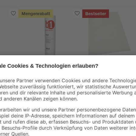
Mengenrabatt
Bestseller
B1
B1
t 100
Acryl weiß 280 ml
Abdeckplane
Polyethylen
transparent 4 x 5 m
1
,
0
,
99
06
€
€
/ m²
7,11 € / Liter
1,29 € / Pack