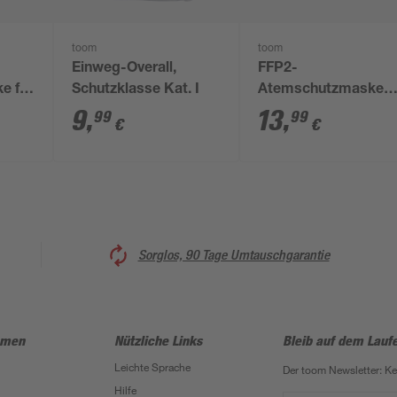
toom
toom
Einweg-Overall,
FFP2-
e für
Schutzklasse Kat. I
Atemschutzmaske
en
mit Ventil, 5 Stück
9
,
13
,
99
99
€
€
Sorglos, 90 Tage Umtauschgarantie
hmen
Nützliche Links
Bleib auf dem Lauf
Leichte Sprache
Der toom Newsletter: K
Hilfe