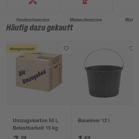
Handwerksservice
Mietgeräteservice
Miettra
Häufig dazu gekauft
Mengenrabatt
Umzugskarton 50 l,
Baueimer 12 l
Belastbarkeit 15 kg
29
69