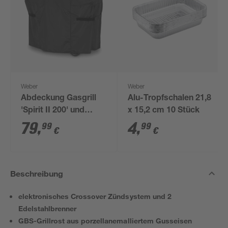
Weber
Weber
Abdeckung Gasgrill
Alu-Tropfschalen 21,8
'Spirit II 200' und
x 15,2 cm 10 Stück
'Spirit E-210' schwarz
79
,
4
,
99
99
€
€
45,2 x 106,7 x 121,9
cm
Beschreibung
elektronisches Crossover Zündsystem und 2
Edelstahlbrenner
GBS-Grillrost aus porzellanemalliertem Gusseisen