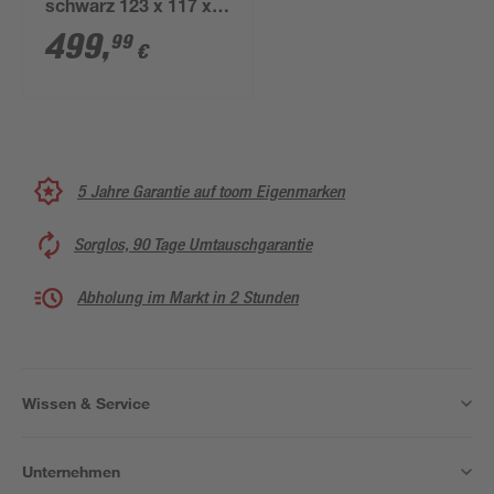
schwarz 123 x 117 x
68 cm
499
,
99
€
5 Jahre Garantie auf toom Eigenmarken
Sorglos, 90 Tage Umtauschgarantie
Abholung im Markt in 2 Stunden
Wissen & Service
Unternehmen