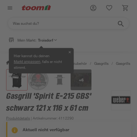
Mein Markt:
Troisdorf
✕
Hier kannst du deinen
, falls er nicht
Markt anpassen
/
Garten & Freizeit
/
Grills & Grillzubehör
/
Gasgrills
/
Gasgrills
/
stimmt.
+
6
Gasgrill 'Spirit E-215 GBS'
schwarz 121 x 116 x 61 cm
Produktdetails
| Artikelnummer
:
4112290
Aktuell nicht verfügbar