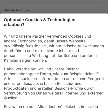
Nützliche Links
Bleib auf dem Laufenden mit unserem Newsletter
Der toom Newsletter: Keine Angebote und Aktionen mehr verpassen!
Zur Newsletter Anmeldung
Folge uns
Zahlungsarten
Versandarten
Sicher einkaufen