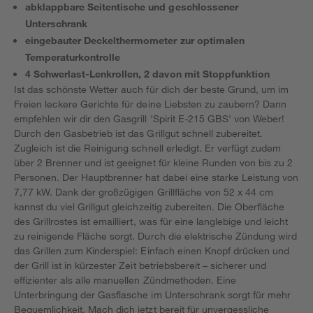
abklappbare Seitentische und geschlossener
Unterschrank
eingebauter Deckelthermometer zur optimalen
Temperaturkontrolle
4 Schwerlast-Lenkrollen, 2 davon mit Stoppfunktion
Ist das schönste Wetter auch für dich der beste Grund, um im
Freien leckere Gerichte für deine Liebsten zu zaubern? Dann
empfehlen wir dir den Gasgrill 'Spirit E-215 GBS' von Weber!
Durch den Gasbetrieb ist das Grillgut schnell zubereitet.
Zugleich ist die Reinigung schnell erledigt. Er verfügt zudem
über 2 Brenner und ist geeignet für kleine Runden von bis zu 2
Personen. Der Hauptbrenner hat dabei eine starke Leistung von
7,77 kW. Dank der großzügigen Grillfläche von 52 x 44 cm
kannst du viel Grillgut gleichzeitig zubereiten. Die Oberfläche
des Grillrostes ist emailliert, was für eine langlebige und leicht
zu reinigende Fläche sorgt. Durch die elektrische Zündung wird
das Grillen zum Kinderspiel: Einfach einen Knopf drücken und
der Grill ist in kürzester Zeit betriebsbereit – sicherer und
effizienter als alle manuellen Zündmethoden. Eine
Unterbringung der Gasflasche im Unterschrank sorgt für mehr
Bequemlichkeit. Mach dich jetzt bereit für unvergessliche