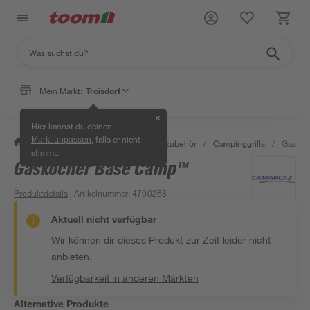
Mein Markt:
Troisdorf
✕
Hier kannst du deinen
, falls er nicht
Markt anpassen
/
Garten & Freizeit
/
Grills & Grillzubehör
/
Campinggrills
/
Gaskoc
stimmt.
Gaskocher Base Camp™
Produktdetails
| Artikelnummer
:
4790268
Aktuell nicht verfügbar
Wir können dir dieses Produkt zur Zeit leider nicht
anbieten.
Verfügbarkeit in anderen Märkten
Alternative Produkte