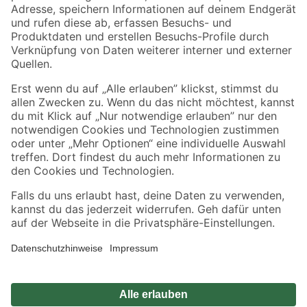
Zahlungsarten
Versandarten
Sicher einkaufen
Jetzt die toom-App herunterladen
Alle Preisangaben in EUR inkl. gesetzl. MwSt.. Die dargestellten Angebote sind unter
Umständen nicht in allen Märkten verfügbar. Die angegebenen Verfügbarkeiten beziehen
sich auf den unter "Mein Markt" ausgewählten toom Baumarkt. Alle Angebote und
Produkte nur solange der Vorrat reicht.
*Paketversand ab 59 € versandkostenfrei, gilt nicht für Artikel mit Speditionsversand, hier
fallen zusätzliche Versandkosten an.
Datenschutz
Privatsphäre
Impressum
AGB