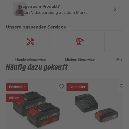
Fragen zum Produkt?
Sofort-Videoberatung aus dem Markt
Unsere passenden Services
Handwerksservice
Mietgeräteservice
Miettra
Häufig dazu gekauft
Bestseller
Bestseller
Aktion