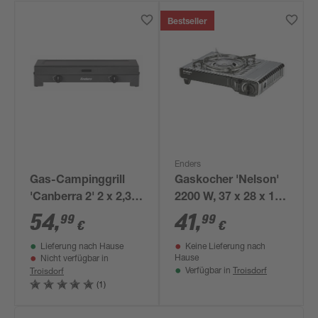
Bestseller
Enders
Gas-Campinggrill
Gaskocher 'Nelson'
'Canberra 2' 2 x 2,3
2200 W, 37 x 28 x 13
kw, 2-flammig
cm
54
,
41
,
99
99
€
€
Lieferung nach Hause
Keine Lieferung nach
Hause
Nicht verfügbar in
Troisdorf
Troisdorf
Verfügbar in
(1)