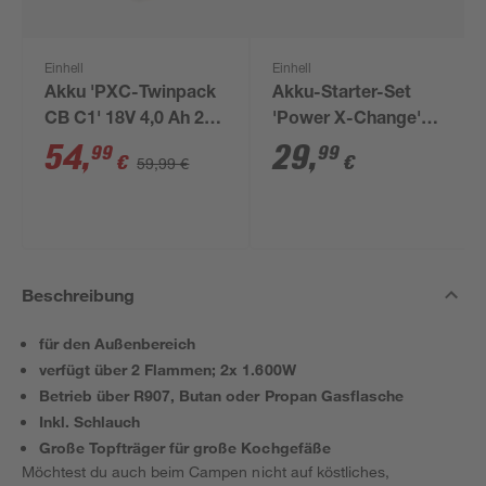
Einhell
Einhell
Akku 'PXC-Twinpack
Akku-Starter-Set
CB C1' 18V 4,0 Ah 2
'Power X-Change'
Stück
Ladegerät und Akku
54
,
29
,
99
99
€
€
59,99 €
18 V 2,5 Ah
Beschreibung
für den Außenbereich
verfügt über 2 Flammen; 2x 1.600W
Betrieb über R907, Butan oder Propan Gasflasche
Inkl. Schlauch
Große Topfträger für große Kochgefäße
Möchtest du auch beim Campen nicht auf köstliches,