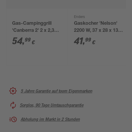
Enders
Gas-Campinggrill
Gaskocher 'Nelson'
'Canberra 2' 2 x 2,3
2200 W, 37 x 28 x 13
kw, 2-flammig
cm
54
,
41
,
99
99
€
€
5 Jahre Garantie auf toom Eigenmarken
Sorglos, 90 Tage Umtauschgarantie
Abholung im Markt in 2 Stunden