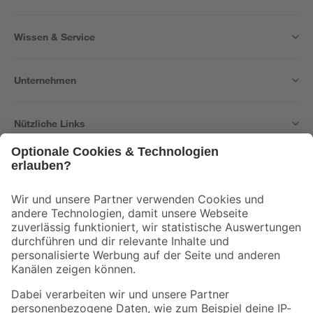
Wissen & Service
Unternehmen
Nützliche Links
Bleib auf dem Laufenden mit unserem Newsletter
Der toom Newsletter: Keine Angebote und Aktionen mehr verpassen!
Zur Newsletter Anmeldung
Folge uns