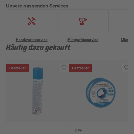
Unsere passenden Services
Handwerksservice
Mietgeräteservice
Miettra
Häufig dazu gekauft
Bestseller
Bestseller
CFH