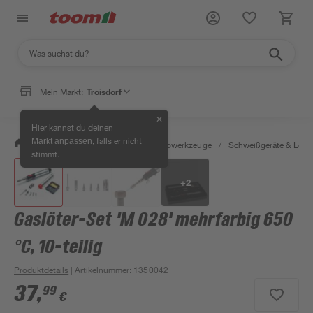
Mein Markt:
Troisdorf
✕
Hier kannst du deinen
, falls er nicht
Markt anpassen
/
Werkstatt & Maschinen
/
Elektrowerkzeuge
/
Schweißgeräte & Lötk
stimmt.
+
2
Gaslöter-Set 'M 028' mehrfarbig 650
°C, 10-teilig
Produktdetails
| Artikelnummer
:
1350042
37
,
99
€