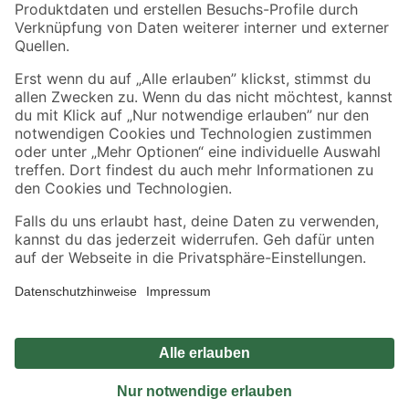
Sicher einkaufen
Jetzt die toom-App herunterladen
Alle Preisangaben in EUR inkl. gesetzl. MwSt.. Die dargestellten Angebote sind unter
Umständen nicht in allen Märkten verfügbar. Die angegebenen Verfügbarkeiten beziehen
sich auf den unter "Mein Markt" ausgewählten toom Baumarkt. Alle Angebote und
Produkte nur solange der Vorrat reicht.
*Paketversand ab 59 € versandkostenfrei, gilt nicht für Artikel mit Speditionsversand, hier
fallen zusätzliche Versandkosten an.
Datenschutz
Privatsphäre
Impressum
AGB
Nutzungsbedingungen
Widerrufsrecht
Vertrag widerrufen
Barrierefreiheit