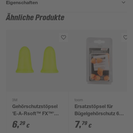
Eigenschaften
Ähnliche Produkte
3M
toom
Gehörschutzstöpsel
Ersatzstöpsel für
'E-A-Rsoft™ FX™'
Bügelgehörschutz 6
weich 5 Paar, 94 - 105
Stück
6
,
7
,
29
79
€
€
dB