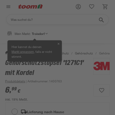
Mein Markt:
Troisdorf
✕
Hier kannst du deinen
, falls er nicht
Markt anpassen
/
Bauen & Renovieren
/
Arbeitsschutz
/
Gehörschutz
/
Gehörschut
stimmt.
Gehörschutzstöpsel '1271C1'
mit Kordel
Produktdetails
| Artikelnummer
:
1400763
6
,
99
€
inkl. 19% MwSt.
Lieferung nach Hause