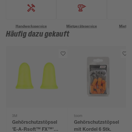
Handwerksservice
Mietgeräteservice
Miettra
Häufig dazu gekauft
3M
toom
Gehörschutzstöpsel
Gehörschutzstöpsel
'E-A-Rsoft™ FX™'
mit Kordel 6 Stk.