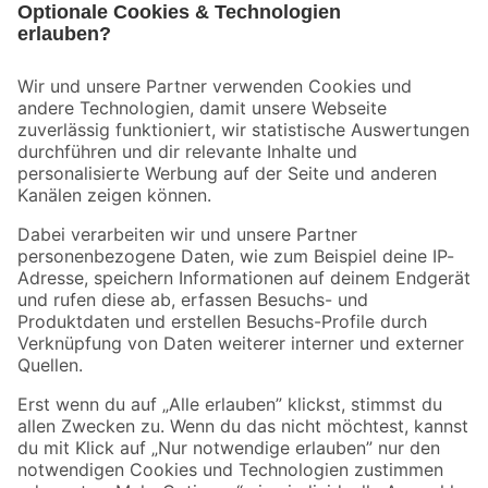
Bleib auf dem Laufenden mit unserem Newsletter
Der toom Newsletter: Keine Angebote und Aktionen mehr verpassen!
Zur Newsletter Anmeldung
Folge uns
Zahlungsarten
Versandarten
Sicher einkaufen
Jetzt die toom-App herunterladen