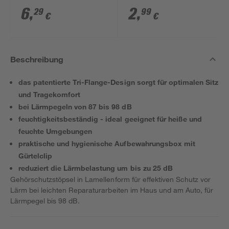
weich 5 Paar, 94 - 105
6
,
2
,
29
99
€
€
dB
Beschreibung
das patentierte Tri-Flange-Design sorgt für optimalen Sitz
und Tragekomfort
bei Lärmpegeln von 87 bis 98 dB
feuchtigkeitsbeständig - ideal geeignet für heiße und
feuchte Umgebungen
praktische und hygienische Aufbewahrungsbox mit
Gürtelclip
reduziert die Lärmbelastung um bis zu 25 dB
Gehörschutzstöpsel in Lamellenform für effektiven Schutz vor
Lärm bei leichten Reparaturarbeiten im Haus und am Auto, für
Lärmpegel bis 98 dB.