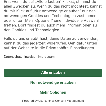
Jetzt die toom-App herunterladen
Alle Preisangaben in EUR inkl. gesetzl. MwSt.. Die dargestellten Angebote sind unter
Umständen nicht in allen Märkten verfügbar. Die angegebenen Verfügbarkeiten beziehen
sich auf den unter "Mein Markt" ausgewählten toom Baumarkt. Alle Angebote und
Produkte nur solange der Vorrat reicht.
*Paketversand ab 59 € versandkostenfrei, gilt nicht für Artikel mit Speditionsversand, hier
fallen zusätzliche Versandkosten an.
Datenschutz
Privatsphäre
Impressum
AGB
Nutzungsbedingungen
Widerrufsrecht
Vertrag widerrufen
Barrierefreiheit
© 2026 toom Baumarkt GmbH