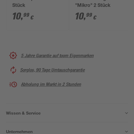
Stück
"Mikro" 2 Stück
10
,
10
,
99
99
€
€
5 Jahre Garantie auf toom Eigenmarken
Sorglos, 90 Tage Umtauschgarantie
Abholung im Markt in 2 Stunden
Wissen & Service
Unternehmen