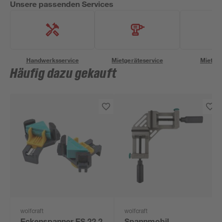
Unsere passenden Services
Handwerksservice
Mietgeräteservice
Miettra
Häufig dazu gekauft
wolfcraft
wolfcraft