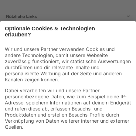
Nützliche Links
Bleib auf dem Laufenden mit unserem Newsletter
Der toom Newsletter: Keine Angebote und Aktionen mehr verpassen!
Zur Newsletter Anmeldung
Folge uns
Zahlungsarten
Versandarten
Sicher einkaufen