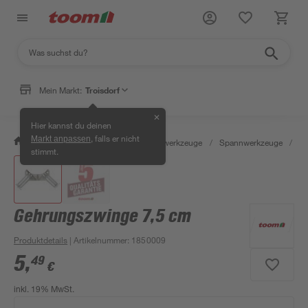
Mein Markt:
Troisdorf
✕
Hier kannst du deinen
, falls er nicht
Markt anpassen
/
Werkstatt & Maschinen
/
Handwerkzeuge
/
Spannwerkzeuge
/
Sc
stimmt.
Gehrungszwinge 7,5 cm
Produktdetails
| Artikelnummer
:
1850009
5
,
49
€
inkl. 19% MwSt.