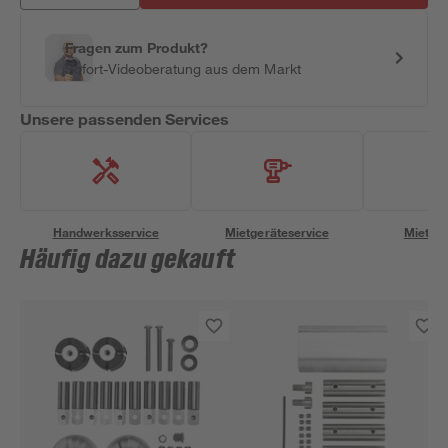
Fragen zum Produkt?
Sofort-Videoberatung aus dem Markt
Unsere passenden Services
Handwerksservice
Mietgeräteservice
Miettra
Häufig dazu gekauft