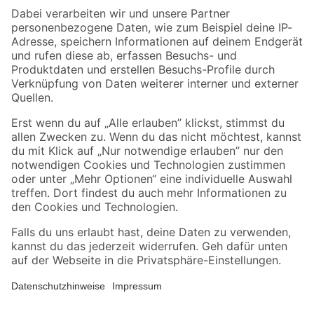
Zahlungsarten
Versandarten
Sicher einkaufen
Jetzt die toom-App herunterladen
Alle Preisangaben in EUR inkl. gesetzl. MwSt.. Die dargestellten Angebote sind unter
Umständen nicht in allen Märkten verfügbar. Die angegebenen Verfügbarkeiten beziehen
sich auf den unter "Mein Markt" ausgewählten toom Baumarkt. Alle Angebote und
Produkte nur solange der Vorrat reicht.
*Paketversand ab 59 € versandkostenfrei, gilt nicht für Artikel mit Speditionsversand, hier
fallen zusätzliche Versandkosten an.