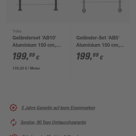
Treba
Geländerset 'AB10'
Geländer-Set 'AB5'
Aluminium 150 cm,
Aluminium 150 cm,
Bodenmontage,
seitliche Montage
199
,
199
,
99
99
€
€
anthrazit
133,33 € / Meter
5 Jahre Garantie auf toom Eigenmarken
Sorglos, 90 Tage Umtauschgarantie