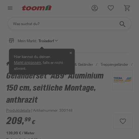
Mein Markt:
Troisdorf
✕
Hier kannst du deinen
, falls er nicht
Markt anpassen
/
Bauen & Renovieren
/
Treppen & Geländer
/
Treppengeländer
/
Ge
stimmt.
Geländerset 'AB9' Aluminium
150 cm, seitliche Montage,
anthrazit
Produktdetails
| Artikelnummer
:
300148
209
,
99
€
139,99 € / Meter