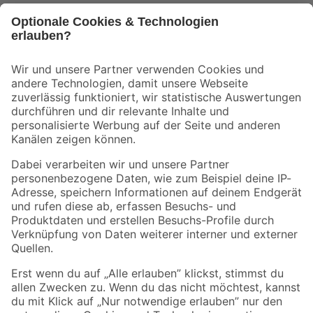
Bleib auf dem Laufenden mit unserem Newsletter
Der toom Newsletter: Keine Angebote und Aktionen mehr verpassen!
Zur Newsletter Anmeldung
Folge uns
Zahlungsarten
Versandarten
Sicher einkaufen
Jetzt die toom-App herunterladen