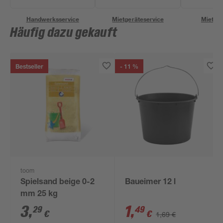
Handwerksservice
Mietgeräteservice
Miettra
Häufig dazu gekauft
Bestseller
- 11 %
toom
Spielsand beige 0-2
Baueimer 12 l
mm 25 kg
3
,
1
,
29
49
€
€
1,69 €