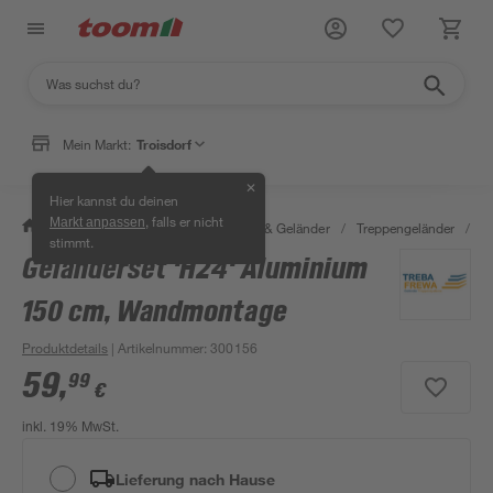
Mein Markt:
Troisdorf
✕
Hier kannst du deinen
, falls er nicht
Markt anpassen
/
Bauen & Renovieren
/
Treppen & Geländer
/
Treppengeländer
/
G
stimmt.
Geländerset 'H24' Aluminium
150 cm, Wandmontage
Produktdetails
| Artikelnummer
:
300156
59
,
99
€
inkl. 19% MwSt.
Lieferung nach Hause