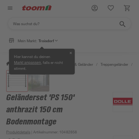
Mein Markt:
Troisdorf
✕
Hier kannst du deinen
, falls er nicht
Markt anpassen
/
Bauen & Renovieren
/
Treppen & Geländer
/
Treppengeländer
/
G
stimmt.
Geländerset 'PS 150'
anthrazit 150 cm
Bodenmontage
Produktdetails
| Artikelnummer
:
10482858