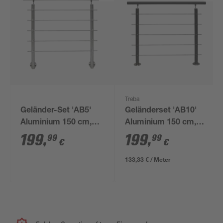
Treba
Geländer-Set 'AB5'
Geländerset 'AB10'
Aluminium 150 cm,
Aluminium 150 cm,
seitliche Montage
Bodenmontage,
199
,
199
,
99
99
€
€
anthrazit
133,33 € / Meter