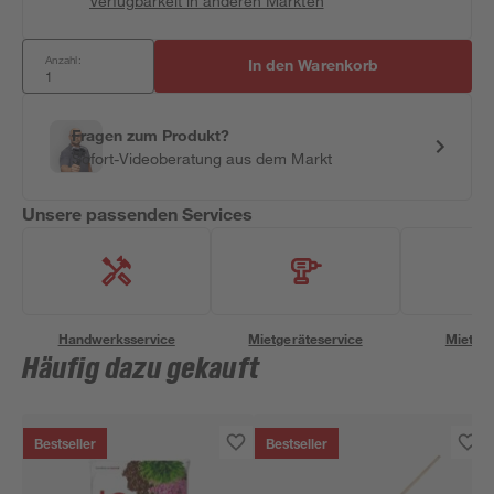
Verfügbarkeit in anderen Märkten
Anzahl:
In den Warenkorb
Fragen zum Produkt?
Sofort-Videoberatung aus dem Markt
Unsere passenden Services
Handwerksservice
Mietgeräteservice
Miettra
Häufig dazu gekauft
Bestseller
Bestseller