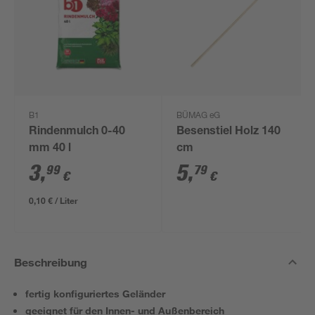
B1
BÜMAG eG
Rindenmulch 0-40
Besenstiel Holz 140
mm 40 l
cm
3
,
5
,
99
79
€
€
0,10 € / Liter
Beschreibung
fertig konfiguriertes Geländer
geeignet für den Innen- und Außenbereich