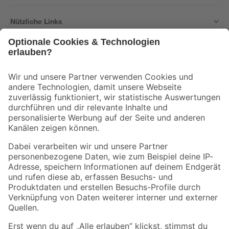
Nützliche Links
Bleib auf dem Laufenden mit unserem Newsletter
Der toom Newsletter: Keine Angebote und Aktionen mehr verpassen!
Zur Newsletter Anmeldung
Folge uns
Zahlungsarten
Versandarten
Sicher einkaufen