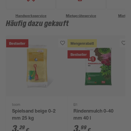
Handwerksservice
Mietgeräteservice
Miettra
Häufig dazu gekauft
Bestseller
Mengenrabatt
Bestseller
toom
B1
Spielsand beige 0-2
Rindenmulch 0-40
mm 25 kg
mm 40 l
3
,
3
,
29
99
€
€