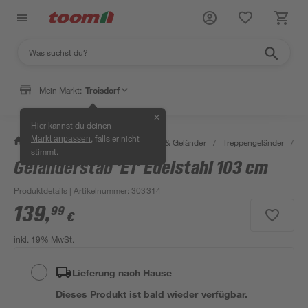
Mein Markt:
Troisdorf
✕
Hier kannst du deinen
, falls er nicht
Markt anpassen
/
Bauen & Renovieren
/
Treppen & Geländer
/
Treppengeländer
/
Ge
stimmt.
Geländerstab 'E1' Edelstahl 103 cm
Produktdetails
| Artikelnummer
:
303314
139
,
99
€
inkl. 19% MwSt.
Lieferung nach Hause
Dieses Produkt ist bald wieder verfügbar.