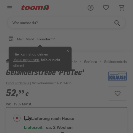
Mein Markt:
Troisdorf
✕
Hier kannst du deinen
, falls er nicht
Markt anpassen
/
Bauen & Renovieren
/
Bauzubehör
/
Gerüste
/
Geländerstrebe 'P
stimmt.
Geländerstrebe 'ProTec'
Produktdetails
| Artikelnummer
:
4311436
52
,
99
€
inkl. 19% MwSt.
Lieferung nach Hause
Lieferzeit:
ca. 2 Wochen