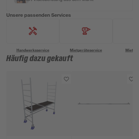
Unsere passenden Services
Handwerksservice
Mietgeräteservice
Miettra
Häufig dazu gekauft