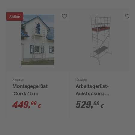
Aktion
Krause
Krause
Montagegerüst
Arbeitsgerüst-
'Corda' 5 m
Aufstockung
'ClimTec'
449
,
529
,
99
00
€
€