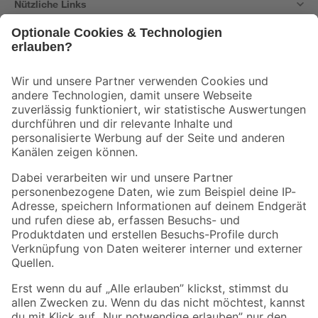
Nützliche Links
Bleib auf dem Laufenden mit unserem Newsletter
Der toom Newsletter: Keine Angebote und Aktionen mehr verpassen!
Zur Newsletter Anmeldung
Folge uns
Zahlungsarten
Versandarten
Sicher einkaufen