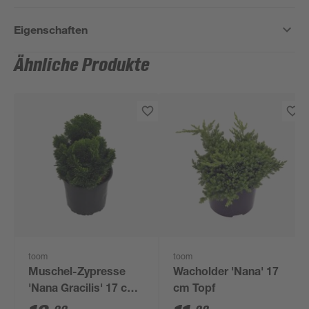
Eigenschaften
Ähnliche Produkte
toom
toom
Muschel-Zypresse
Wacholder 'Nana' 17
'Nana Gracilis' 17 cm
cm Topf
Topf