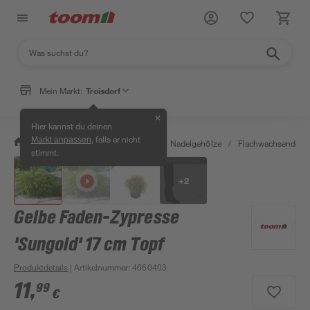
Mein Markt:
Troisdorf
✕
Hier kannst du deinen
, falls er nicht
Markt anpassen
/
Garten & Freizeit
/
Pflanzen
/
Nadelgehölze
/
Flachwachsende Na
stimmt.
+
2
Gelbe Faden-Zypresse
'Sungold' 17 cm Topf
Produktdetails
| Artikelnummer
:
4660403
11
,
99
€