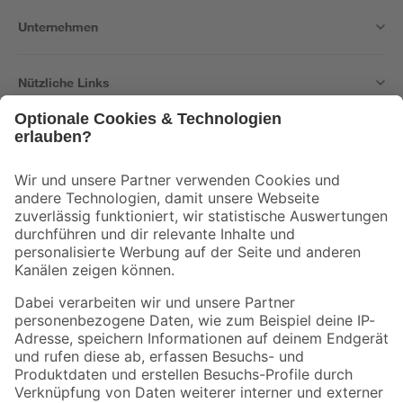
Unternehmen
Nützliche Links
Bleib auf dem Laufenden mit unserem Newsletter
Der toom Newsletter: Keine Angebote und Aktionen mehr verpassen!
Zur Newsletter Anmeldung
Folge uns
Zahlungsarten
Versandarten