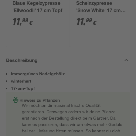
Blaue Kegelzypresse
Scheinzypresse
'Ellwoodii' 17 cm Topf
'Snow White' 17 cm
Topf
11
,
11
,
99
99
€
€
Beschreibung
immergrünes Nadelgehölz
winterhart
17-cm-Topf
Hinweis zu Pflanzen
Wir möchten dir maximal frische Qualität
garantieren. Deswegen ordern wir deine Pflanze
erst nach der Bestellung direkt beim Gärtner. Da
kann es passieren, dass wir um etwas mehr Geduld
bei der Lieferung bitten müssen. So kannst du dich