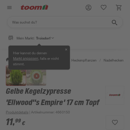
Mein Markt:
Troisdorf
✕
Hier kannst du deinen
, falls er nicht
Markt anpassen
/
Garten & Freizeit
/
Pflanzen
/
Heckenpflanzen
/
Nadelhecken
/
stimmt.
Gelbe Kegelzypresse
'Ellwood"s Empire' 17 cm Topf
Produktdetails
| Artikelnummer
:
4660150
11
,
99
€