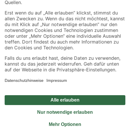
Sicher einkaufen
Jetzt die toom-App herunterladen
Alle Preisangaben in EUR inkl. gesetzl. MwSt.. Die dargestellten Angebote sind unter
Umständen nicht in allen Märkten verfügbar. Die angegebenen Verfügbarkeiten beziehen
sich auf den unter "Mein Markt" ausgewählten toom Baumarkt. Alle Angebote und
Produkte nur solange der Vorrat reicht.
*Paketversand ab 59 € versandkostenfrei, gilt nicht für Artikel mit Speditionsversand, hier
fallen zusätzliche Versandkosten an.
Datenschutz
Privatsphäre
Impressum
AGB
Nutzungsbedingungen
Widerrufsrecht
Vertrag widerrufen
Barrierefreiheit
© 2026 toom Baumarkt GmbH