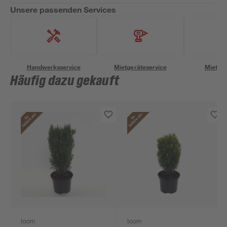
Unsere passenden Services
Handwerksservice
Mietgeräteservice
Miettra
Häufig dazu gekauft
toom
toom