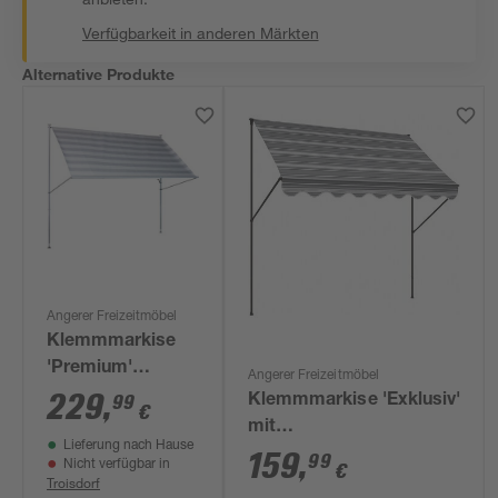
Verfügbarkeit in anderen Märkten
Alternative Produkte
Angerer Freizeitmöbel
Klemmmarkise
'Premium'
Angerer Freizeitmöbel
wasserabweisend
229
,
99
Klemmmarkise 'Exklusiv'
€
200 x 170 cm
mit
Lieferung nach Hause
Volant/wasserabweisend
159
,
99
Nicht verfügbar in
€
200 x 150 cm
Troisdorf