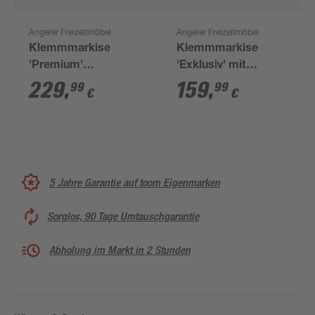
Angerer Freizeitmöbel
Angerer Freizeitmöbel
Klemmmarkise
Klemmmarkise
'Premium'
'Exklusiv' mit
wasserabweisend
Volant/wasserabweisend
229
,
159
,
99
99
€
€
200 x 170 cm
200 x 150 cm
5 Jahre Garantie auf toom Eigenmarken
Sorglos, 90 Tage Umtauschgarantie
Abholung im Markt in 2 Stunden