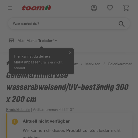
Mein Markt:
Troisdorf
✕
Hier kannst du deinen
, falls er nicht
Markt anpassen
/
Garten & Freizeit
/
Sonnenschutz
/
Markisen
/
Gelenkarmmarkis
stimmt.
Gelenkarmmarkise
wasserabweisend/UV-beständig 300
x 200 cm
Produktdetails
| Artikelnummer
:
4112137
Aktuell nicht verfügbar
Wir können dir dieses Produkt zur Zeit leider nicht
anbieten.