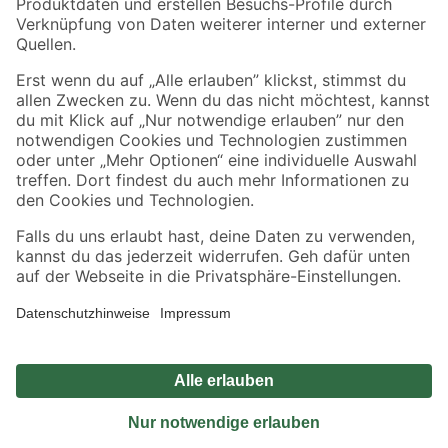
Sicher einkaufen
Jetzt die toom-App herunterladen
Alle Preisangaben in EUR inkl. gesetzl. MwSt.. Die dargestellten Angebote sind unter
Umständen nicht in allen Märkten verfügbar. Die angegebenen Verfügbarkeiten beziehen
sich auf den unter "Mein Markt" ausgewählten toom Baumarkt. Alle Angebote und
Produkte nur solange der Vorrat reicht.
*Paketversand ab 59 € versandkostenfrei, gilt nicht für Artikel mit Speditionsversand, hier
fallen zusätzliche Versandkosten an.
Datenschutz
Privatsphäre
Impressum
AGB
Nutzungsbedingungen
Widerrufsrecht
Vertrag widerrufen
Barrierefreiheit