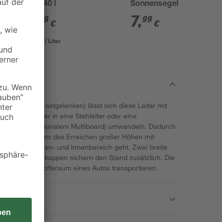
mm 40 l
Sonnensegel 150-218
mm
3
,
7
,
99
99
€
€
0,10 € / Liter
ystemen (Einrastgelenken) lässt sich diese Leiter mit
ner Anlegeleiter in eine Stehleiter oder eine
ariante mit optionalem Multiboard) umwandeln. Dadurch
eistet, wenn es um das Erreichen großer Höhen mit
keiten im Außen- und Innenbereich geht. Zwei breite
afetyCap-Fußkappen sichern den Stand zusätzlich. Die
d sehr gut im Kofferaum eines Autos transportieren.