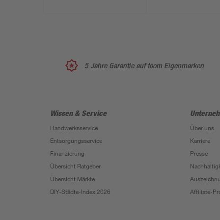
5 Jahre Garantie auf toom Eigenmarken
Wissen & Service
Unterne
Handwerksservice
Über uns
Entsorgungsservice
Karriere
Finanzierung
Presse
Übersicht Ratgeber
Nachhaltigk
Übersicht Märkte
Auszeichn
DIY-Städte-Index 2026
Affiliate-