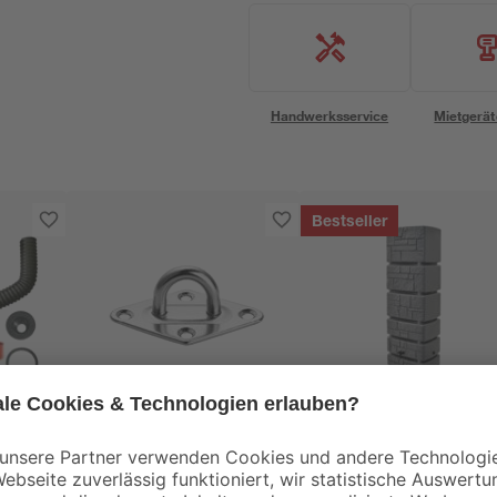
Handwerksservice
Mietgerät
Bestseller
Schneider
Halte-Öse für
Wandtank 'Tower