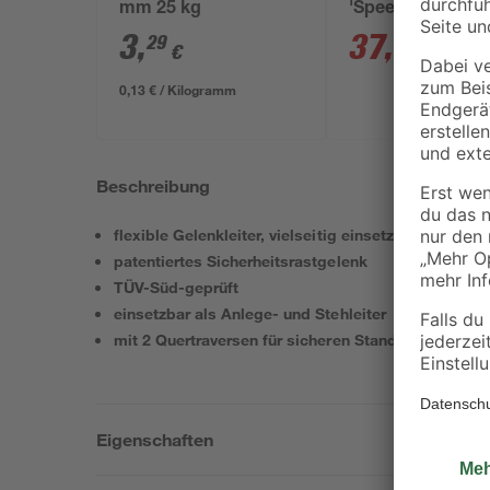
mm 25 kg
'Speedy' anthrazi
inkl. Zubehör
3
,
37
,
29
99
€
€
0,13 € / Kilogramm
Beschreibung
flexible Gelenkleiter, vielseitig einsetzbar
patentiertes Sicherheitsrastgelenk
TÜV-Süd-geprüft
einsetzbar als Anlege- und Stehleiter
mit 2 Quertraversen für sicheren Stand
Eigenschaften