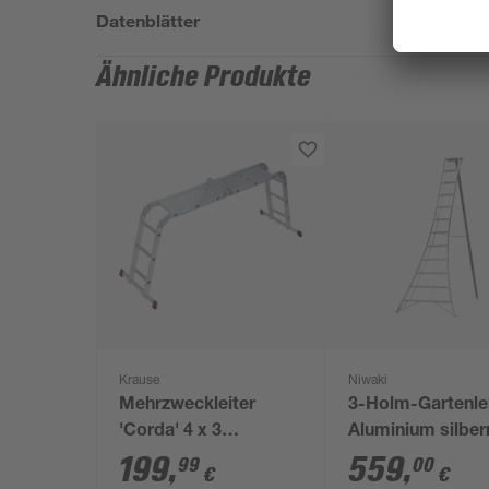
Datenblätter
Ähnliche Produkte
Krause
Niwaki
Mehrzweckleiter
3-Holm-Gartenle
'Corda' 4 x 3
Aluminium silber
Sprossen, 3,50 m,
x 248 x 337 cm
199
,
559
,
99
00
€
€
inkl. Plattform-Set