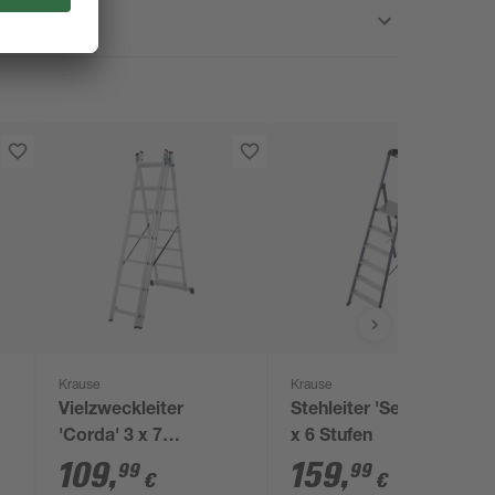
Krause
Krause
Vielzweckleiter
Stehleiter 'SePro S' 1
'Corda' 3 x 7
x 6 Stufen
Sprossen
109
,
159
,
99
99
€
€