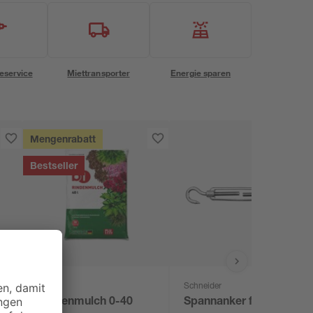
eservice
Miettransporter
Energie sparen
Mengenrabatt
Bestseller
B1
Schneider
Rindenmulch 0-40
Spannanker für