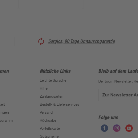
Sorglos, 90 Tage Umtauschgarantie
hmen
Nützliche Links
Bleib auf dem Lauf
Leichte Sprache
Der toom Newsletter: K
Hilfe
Zur Newsletter 
Zahlungsarten
eit
Bestell- & Lieferservices
ungen
Versand
Folge uns
Programm
Rückgabe
Vorteilskarte
Gutscheine