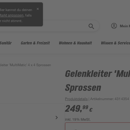
✕
ier kannst du deinen
, falls
Markt anpassen
r nicht stimmt.
Mein 
Sanitär
Garten & Freizeit
Wohnen & Haushalt
Wissen & Servic
leiter 'MultiMatic' 4 x 4 Sprossen
Gelenkleiter 'Mul
Sprossen
Produktdetails
| Artikelnummer
:
4314354
249
,
99
€
inkl. 19% MwSt.