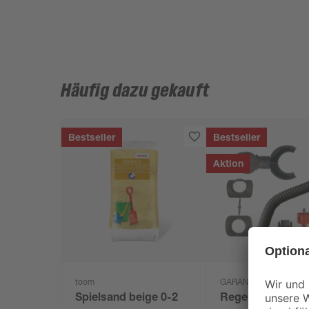
Häufig dazu gekauft
Bestseller
Bestseller
Aktion
toom
GARANTIA
Spielsand beige 0-2
Regensammler