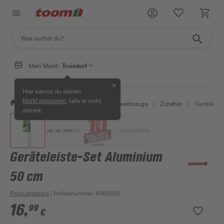
Mein Markt:
Troisdorf
✕
Hier kannst du deinen
, falls er nicht
Markt anpassen
/
Garten & Freizeit
/
Gartenhandwerkzeuge
/
Zubehör
/
Geräteleis
stimmt.
Geräteleiste-Set Aluminium
50 cm
Produktdetails
| Artikelnummer
:
4060026
16
,
99
€