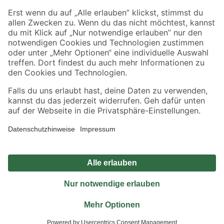
Sicher einkaufen
Jetzt die toom-App herunterladen
Alle Preisangaben in EUR inkl. gesetzl. MwSt.. Die dargestellten Angebote sind unter
Umständen nicht in allen Märkten verfügbar. Die angegebenen Verfügbarkeiten beziehen
sich auf den unter "Mein Markt" ausgewählten toom Baumarkt. Alle Angebote und
Produkte nur solange der Vorrat reicht.
*Paketversand ab 59 € versandkostenfrei, gilt nicht für Artikel mit Speditionsversand, hier
fallen zusätzliche Versandkosten an.
Datenschutz
Privatsphäre
Impressum
AGB
Nutzungsbedingungen
Widerrufsrecht
Vertrag widerrufen
Barrierefreiheit
© 2026 toom Baumarkt GmbH