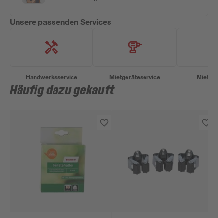
Unsere passenden Services
Handwerksservice
Mietgeräteservice
Miettra
Häufig dazu gekauft