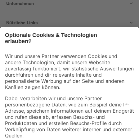
Unternehmen
Nützliche Links
Bleib auf dem Laufenden mit unserem Newsletter
Der toom Newsletter: Keine Angebote und Aktionen mehr verpassen!
Zur Newsletter Anmeldung
Folge uns
Zahlungsarten
Versandarten