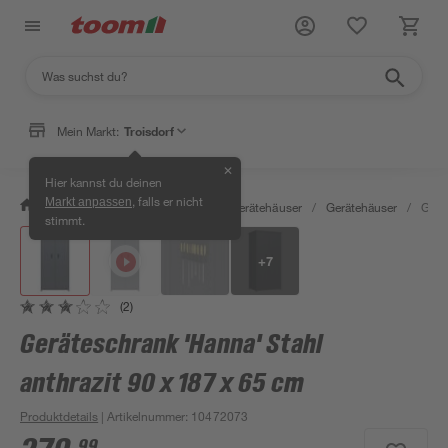
Mein Markt:
Troisdorf
✕
Hier kannst du deinen
, falls er nicht
Markt anpassen
/
Garten & Freizeit
/
Garten- & Gerätehäuser
/
Gerätehäuser
/
Gerä
stimmt.
+
7
(2)
Geräteschrank 'Hanna' Stahl
anthrazit 90 x 187 x 65 cm
Produktdetails
| Artikelnummer
:
10472073
99