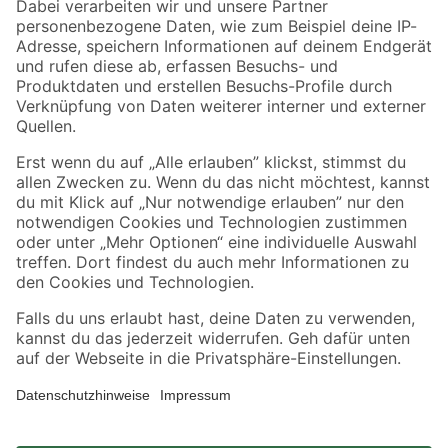
Zahlungsarten
Versandarten
Sicher einkaufen
Jetzt die toom-App herunterladen
Alle Preisangaben in EUR inkl. gesetzl. MwSt.. Die dargestellten Angebote sind unter
Umständen nicht in allen Märkten verfügbar. Die angegebenen Verfügbarkeiten beziehen
sich auf den unter "Mein Markt" ausgewählten toom Baumarkt. Alle Angebote und
Produkte nur solange der Vorrat reicht.
*Paketversand ab 59 € versandkostenfrei, gilt nicht für Artikel mit Speditionsversand, hier
fallen zusätzliche Versandkosten an.