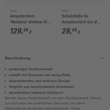
toom
toom
Ampelschirm
Schutzhülle für
'Madeira' drehbar Ø
Ampelschirm bis Ø
300 cm
350 cm oder 300 x
129
,
29
,
99
99
€
€
300 cm
Beschreibung
geräumiger Geräteschrank
schafft viel Stauraum auf wenig Platz
ansprechendes und zeitloses Design
Türgriffe aus beschichtetem Aluminium
abschließbar inklusive Schlüssel
Bereite deinen Außenbereich mit dem Geräteschrank 'Hanna'
vor und nutze den praktischen Stauraum, um deine
Gegenstände strukturiert aufzubewahren. Diese