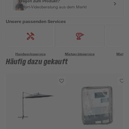
Fragen zum Produkt?
Sofort-Videoberatung aus dem Markt
Unsere passenden Services
Handwerksservice
Mietgeräteservice
Miettra
Häufig dazu gekauft