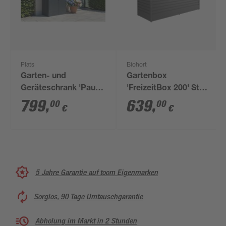
Plats
Biohort
Garten- und
Gartenbox
Geräteschrank 'Paul
'FreizeitBox 200' Stahl
L' 133 x 181 x 94 cm
dunkelgrau 201 x 83 x
799
,
639
,
00
00
€
€
79 cm
5 Jahre Garantie auf toom Eigenmarken
Sorglos, 90 Tage Umtauschgarantie
Abholung im Markt in 2 Stunden