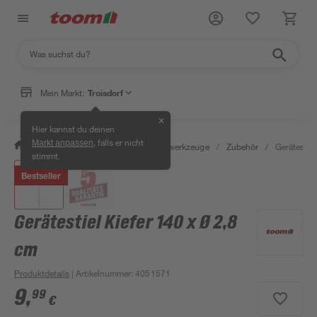
Mein Markt:
Troisdorf
✕
Hier kannst du deinen
, falls er nicht
Markt anpassen
/
Garten & Freizeit
/
Gartenhandwerkzeuge
/
Zubehör
/
Gerätestiel
stimmt.
Bestseller
Gerätestiel Kiefer 140 x Ø 2,8
cm
Produktdetails
| Artikelnummer
:
4051571
9
,
99
€