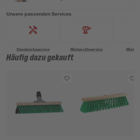
Unsere passenden Services
Handwerksservice
Mietgeräteservice
Miettra
Häufig dazu gekauft