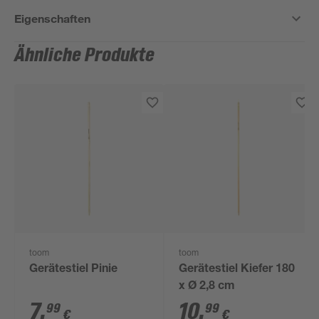
Eigenschaften
Ähnliche Produkte
toom
toom
Gerätestiel Pinie
Gerätestiel Kiefer 180
x Ø 2,8 cm
7
,
10
,
99
99
€
€