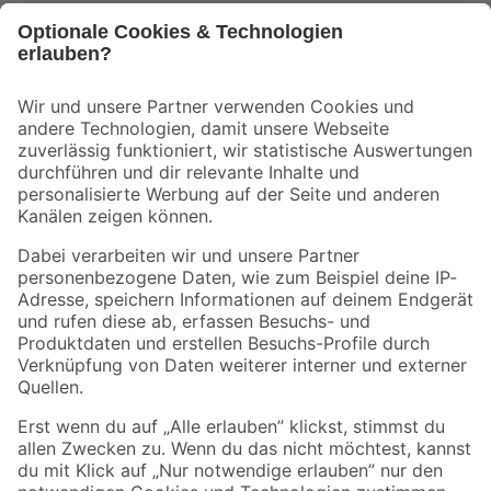
Bleib auf dem Laufenden mit unserem Newsletter
Der toom Newsletter: Keine Angebote und Aktionen mehr verpassen!
Zur Newsletter Anmeldung
Folge uns
Zahlungsarten
Versandarten
Sicher einkaufen
Jetzt die toom-App herunterladen