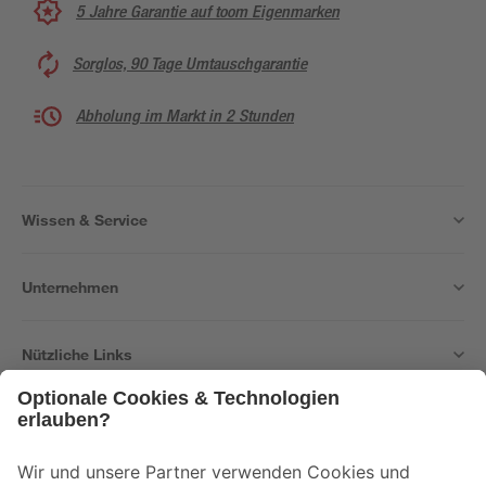
5 Jahre Garantie auf toom Eigenmarken
Sorglos, 90 Tage Umtauschgarantie
Abholung im Markt in 2 Stunden
Wissen & Service
Unternehmen
Nützliche Links
Bleib auf dem Laufenden mit unserem Newsletter
Der toom Newsletter: Keine Angebote und Aktionen mehr verpassen!