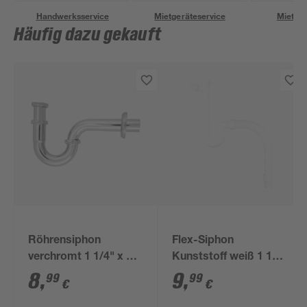
Handwerksservice
Mietgeräteservice
Miettra
Häufig dazu gekauft
Röhrensiphon
Flex-Siphon
verchromt 1 1/4" x 32
Kunststoff weiß 1 1/2'
mm
x 40/50 mm
8
,
9
,
99
99
€
€