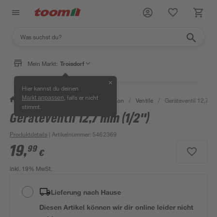
Mein Markt:
Troisdorf
✕
Hier kannst du deinen
, falls er nicht
Markt anpassen
/
Bad & Sanitär
/
Sanitärinstallation
/
Ventile
/
Geräteventil 12,7 m
stimmt.
Geräteventil 12,7 mm (1/2")
Produktdetails
| Artikelnummer
:
5462369
19
,
99
€
inkl. 19% MwSt.
Lieferung nach Hause
Diesen Artikel können wir dir online leider nicht