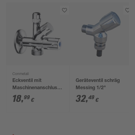
Conmetall
Eckventil mit
Geräteventil schräg
Maschinenanschluss
Messing 1/2"
3/8
18
,
32
,
99
49
€
€