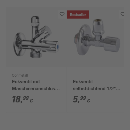
Bestseller
Conmetall
Eckventil mit
Eckventil
Maschinenanschluss
selbstdichtend 1/2"
3/8
AG x 10 mm
18
,
5
,
99
99
€
€