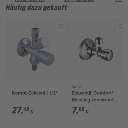
Häufig dazu gekauft
Schell
Kombi-Eckventil 1/2"
Eckventil 'Comfort'
Messing verchromt
10 mm x 1/2"
27
,
7
,
49
09
€
€