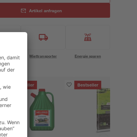
Artikel anfragen
eservice
Miettransporter
Energie sparen
Bestseller
Bestseller