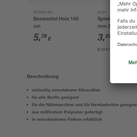
BÜMAG eG
toom
Besenstiel Holz 140
Spielsand beige 
cm
mm 25 kg
5
,
3
,
79
29
€
€
0,13 € / Kilogramm
Beschreibung
vielseitig einsetzbarer Allesnäher
für alle Stoffe geeignet
für die Nähmaschine und für Handarbeiten geeigne
aus reißfestem Polyester gefertigt
in verschiedenen Farben erhältlich