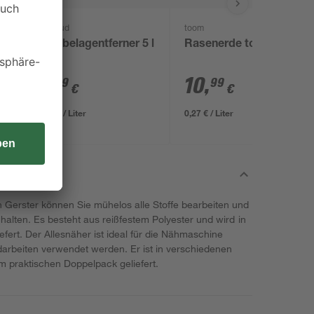
Mellerud
toom
Grünbelagentferner 5 l
Rasenerde torffrei 40 l
3
,
10
,
99
99
€
€
0,80 € / Liter
0,27 € / Liter
 Gerster können Sie mühelos alle Stoffe bearbeiten und
halten. Es besteht aus reißfestem Polyester und wird in
fert. Der Allesnäher ist ideal für die Nähmaschine
arbeiten verwendet werden. Er ist in verschiedenen
im praktischen Doppelpack geliefert.