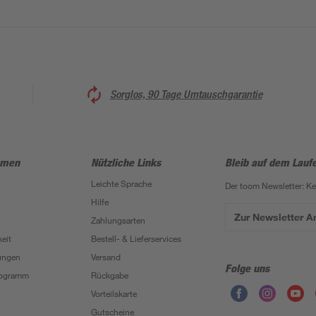
Sorglos, 90 Tage Umtauschgarantie
hmen
Nützliche Links
Bleib auf dem Lauf
Leichte Sprache
Der toom Newsletter: K
Hilfe
Zur Newsletter 
Zahlungsarten
eit
Bestell- & Lieferservices
ungen
Versand
Folge uns
Programm
Rückgabe
Vorteilskarte
Gutscheine