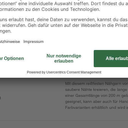
B1
0-2
Baueimer 12 l
Rindenmulch 0-40
mm 40 l
1
,
3
,
49
99
€
€
1,69 €
0,10 € / Liter
Mit diesem reißfesten Nähgarn von
saubere Nähte kreieren, die lange 
einer Gesamtlänge von 200 m gelie
t
geeignet, kann aber auch für Hand
Farbvarianten erhältlich und wird 