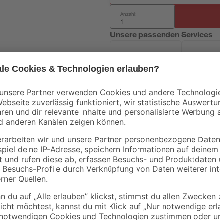
Anzahl:
Unsere passenden Services
Handwerksservice
Mietgerät
- 11 %
Mengenrabatt
Bestseller