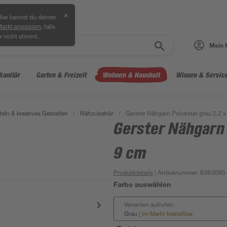
✕
ier kannst du deinen
, falls
Markt anpassen
r nicht stimmt.
Mein 
Sanitär
Garten & Freizeit
Wohnen & Haushalt
Wissen & Servic
teln & kreatives Gestalten
/
Nähzubehör
/
Gerster Nähgarn Polyester grau 2,2 x
Gerster Nähgarn 
9 cm
Produktdetails
| Artikelnummer
:
6380085
Farbe auswählen
Varianten aufrufen:
Grau
|
Im Markt bestellbar