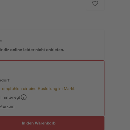
e
 dir online leider nicht anbieten.
sdorf
 empfehlen dir eine Bestellung im Markt.
h hinterlegt
 Märkten
In den Warenkorb