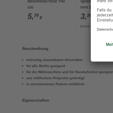
Besenstiel Holz 140
Spielsand beige 
cm
mm 25 kg
5
,
3
,
79
29
€
€
0,13 € / Kilogramm
Beschreibung
vielseitig einsetzbarer Allesnäher
für alle Stoffe geeignet
für die Nähmaschine und für Handarbeiten geeigne
aus reißfestem Polyester gefertigt
in verschiedenen Farben erhältlich
Eigenschaften