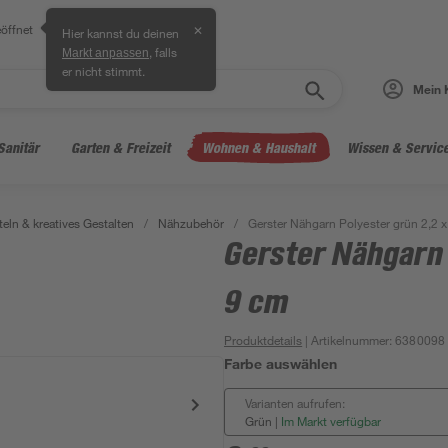
öffnet
✕
Hier kannst du deinen
, falls
Markt anpassen
er nicht stimmt.
Mein 
Sanitär
Garten & Freizeit
Wohnen & Haushalt
Wissen & Servic
teln & kreatives Gestalten
/
Nähzubehör
/
Gerster Nähgarn Polyester grün 2,2 
Gerster Nähgarn 
9 cm
Produktdetails
| Artikelnummer
:
6380098
Farbe auswählen
Varianten aufrufen:
Grün
|
Im Markt verfügbar