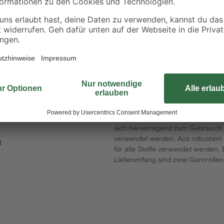
0-2
Baueimer 12 l
Rindenmulch 0-40
mm 40 l
1
,
3
,
49
99
€
€
1,69 €
0,10 € / Liter
Dieses universell einsetzbare Nä
sich hervorragend zum Gebrauch 
verwendet werden. Aus robustem P
t
für alle Stoffe verwendet werden. E
Lieferumfang sind zwei Garnrollen