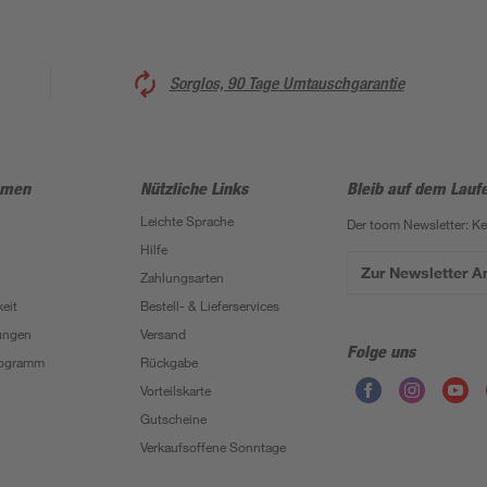
Sorglos, 90 Tage Umtauschgarantie
hmen
Nützliche Links
Bleib auf dem Lauf
Leichte Sprache
Der toom Newsletter: K
Hilfe
Zur Newsletter 
Zahlungsarten
eit
Bestell- & Lieferservices
ungen
Versand
Folge uns
Programm
Rückgabe
Vorteilskarte
Gutscheine
Verkaufsoffene Sonntage