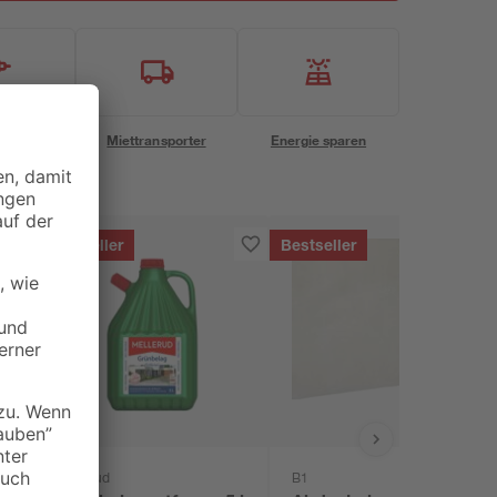
eservice
Miettransporter
Energie sparen
Bestseller
Bestseller
Mellerud
B1