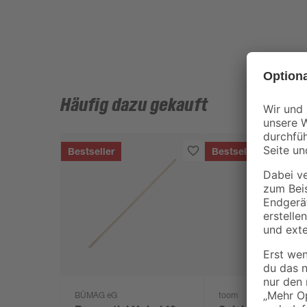
Häufig dazu gekauft
Bestseller
Bestseller
BÜMAG eG
toom