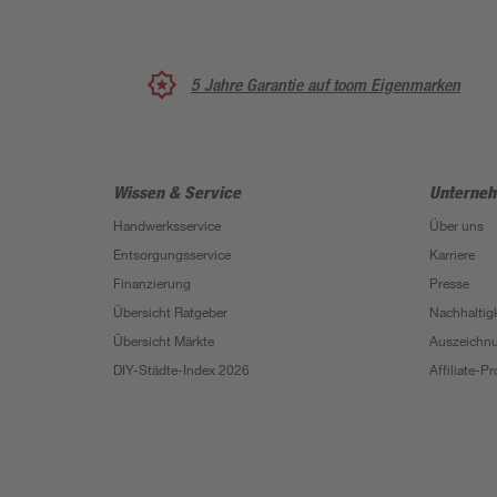
5 Jahre Garantie auf toom Eigenmarken
Wissen & Service
Unterne
Handwerksservice
Über uns
Entsorgungsservice
Karriere
Finanzierung
Presse
Übersicht Ratgeber
Nachhaltigk
Übersicht Märkte
Auszeichn
DIY-Städte-Index 2026
Affiliate-