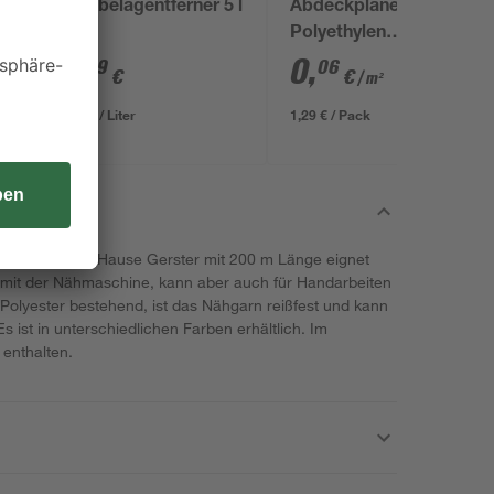
Grünbelagentferner 5 l
Abdeckplane
Polyethylen
transparent 4 x 5 m
3
,
0
,
99
06
€
€
/ m²
0,80 € / Liter
1,29 € / Pack
hgarn aus dem Hause Gerster mit 200 m Länge eignet
mit der Nähmaschine, kann aber auch für Handarbeiten
olyester bestehend, ist das Nähgarn reißfest und kann
s ist in unterschiedlichen Farben erhältlich. Im
 enthalten.