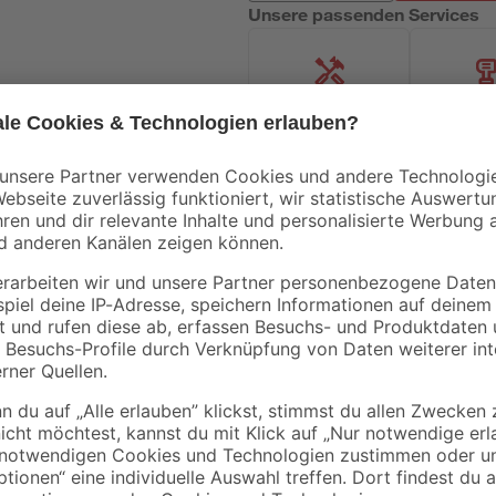
Unsere passenden Services
Handwerksservice
Mietgerät
- 11 %
Mengenrabatt
Bestseller
B1