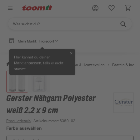
Mein Markt:
Troisdorf
✕
Hier kannst du deinen
, falls er nicht
Markt anpassen
/
Wohnen & Haushalt
/
Dekoration & Heimtextilien
/
Basteln & kreati
stimmt.
Gerster Nähgarn Polyester
weiß 2,2 x 9 cm
Produktdetails
| Artikelnummer
:
6380102
Farbe auswählen