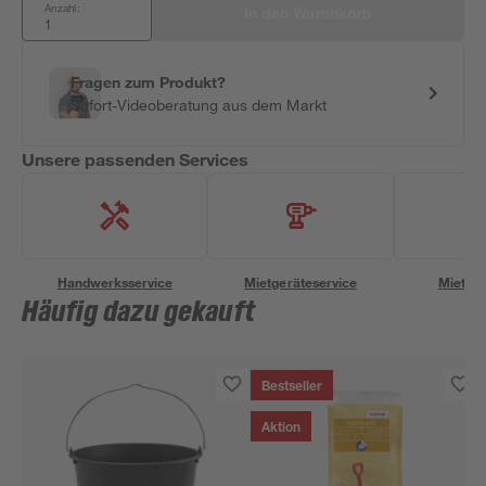
Anzahl:
In den Warenkorb
Fragen zum Produkt?
Sofort-Videoberatung aus dem Markt
Unsere passenden Services
Handwerksservice
Mietgeräteservice
Miettra
Häufig dazu gekauft
Bestseller
Aktion