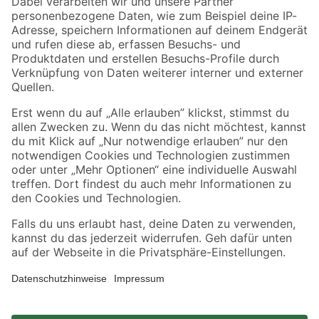
Zahlungsarten
Versandarten
Sicher einkaufen
Jetzt die toom-App herunterladen
Alle Preisangaben in EUR inkl. gesetzl. MwSt.. Die dargestellten Angebote sind unter
Umständen nicht in allen Märkten verfügbar. Die angegebenen Verfügbarkeiten beziehen
sich auf den unter "Mein Markt" ausgewählten toom Baumarkt. Alle Angebote und
Produkte nur solange der Vorrat reicht.
*Paketversand ab 59 € versandkostenfrei, gilt nicht für Artikel mit Speditionsversand, hier
fallen zusätzliche Versandkosten an.