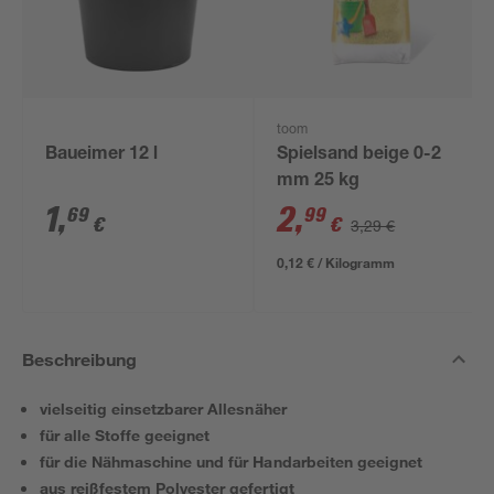
toom
Baueimer 12 l
Spielsand beige 0-2
mm 25 kg
1
,
2
,
69
99
€
€
3,29 €
0,12 € / Kilogramm
Beschreibung
vielseitig einsetzbarer Allesnäher
für alle Stoffe geeignet
für die Nähmaschine und für Handarbeiten geeignet
aus reißfestem Polyester gefertigt