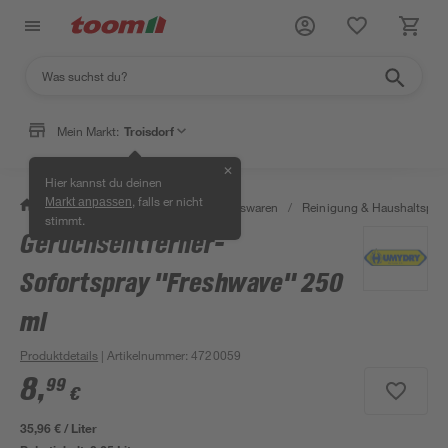
Mein Markt:
Troisdorf
✕
Hier kannst du deinen
, falls er nicht
Markt anpassen
/
Wohnen & Haushalt
/
Haushaltswaren
/
Reinigung & Haushaltspro
stimmt.
Geruchsentferner-
Sofortspray "Freshwave" 250
ml
Produktdetails
| Artikelnummer
:
4720059
8
,
99
€
35,96 € / Liter