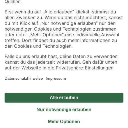
Sicher einkaufen
Jetzt die toom-App herunterladen
Alle Preisangaben in EUR inkl. gesetzl. MwSt.. Die dargestellten Angebote sind unter
Umständen nicht in allen Märkten verfügbar. Die angegebenen Verfügbarkeiten beziehen
sich auf den unter "Mein Markt" ausgewählten toom Baumarkt. Alle Angebote und
Produkte nur solange der Vorrat reicht.
*Paketversand ab 59 € versandkostenfrei, gilt nicht für Artikel mit Speditionsversand, hier
fallen zusätzliche Versandkosten an.
Datenschutz
Privatsphäre
Impressum
AGB
Nutzungsbedingungen
Widerrufsrecht
Vertrag widerrufen
Barrierefreiheit
© 2026 toom Baumarkt GmbH