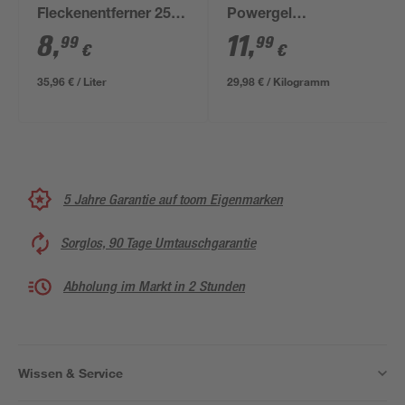
Fleckenentferner 250
Powergel
ml
"Freshwave" 400 g
8
,
11
,
99
99
€
€
35,96 € / Liter
29,98 € / Kilogramm
5 Jahre Garantie auf toom Eigenmarken
Sorglos, 90 Tage Umtauschgarantie
Abholung im Markt in 2 Stunden
Wissen & Service