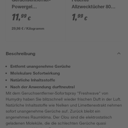
Geruchsentferner-
Feuchte
Powergel
Allzwecktücher 80
"Freshwave" 400 g
Stück
11
,
1
,
99
99
€
€
29,98 € / Kilogramm
Beschreibung
Entfernt unangenehme Gerüche
Molekulare Sofortwirkung
Natürliche Inhaltsstoffe
Nach der Anwendung durftneutral
Mit dem Geruchsentferner-Sofortspray "Freshwave" von
Humydry haben Sie blitzschnell wieder frischen Duft in der Luft.
Natürliche Inhaltsstoffe wie Nelken und Limettenextrakt nehmen
sofort unangenehme Gerüche auf. Zurück bleibt ein
angenehmes Raumklima. Der Clou sind die elektrostatisch
geladenen Moleküle, die die schlechten Gerüche quasi