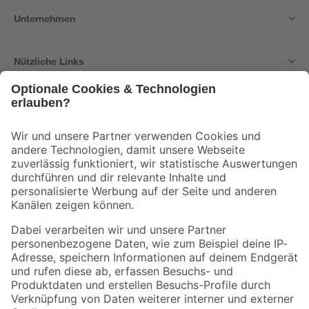
Unternehmen
Nützliche Links
Bleib auf dem Laufenden mit unserem Newsletter
Der toom Newsletter: Keine Angebote und Aktionen mehr verpassen!
Zur Newsletter Anmeldung
Folge uns
Zahlungsarten
Versandarten