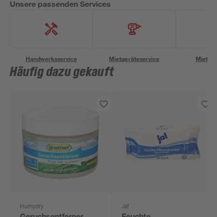
Unsere passenden Services
Handwerksservice
Mietgeräteservice
Miettra
Häufig dazu gekauft
Humydry
Ja!