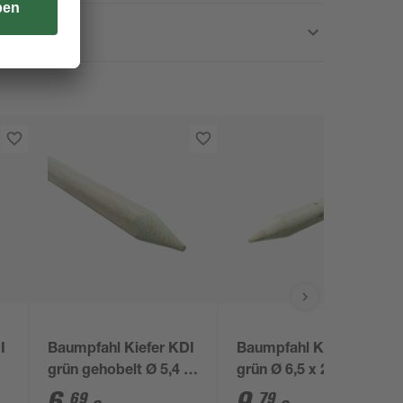
I
Baumpfahl Kiefer KDI
Baumpfahl Kiefer KDI
grün gehobelt Ø 5,4 x
grün Ø 6,5 x 200 cm
175 cm
69
79