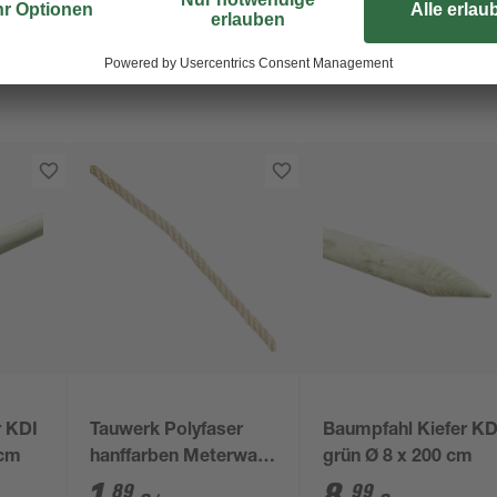
r KDI
Tauwerk Polyfaser
Baumpfahl Kiefer KD
 cm
hanffarben Meterware
grün Ø 8 x 200 cm
8 mm
89
99