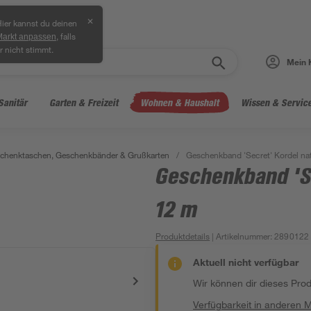
✕
ier kannst du deinen
, falls
Markt anpassen
r nicht stimmt.
Mein 
Sanitär
Garten & Freizeit
Wohnen & Haushalt
Wissen & Servic
chenktaschen, Geschenkbänder & Grußkarten
/
Geschenkband 'Secret' Kordel na
Geschenkband 'S
12 m
Produktdetails
| Artikelnummer
:
2890122
Aktuell nicht verfügbar
Wir können dir dieses Produ
Verfügbarkeit in anderen 