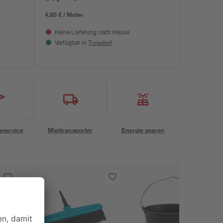
4,80 € / Meter
Keine Lieferung nach Hause
Troisdorf
Verfügbar in
eservice
Miettransporter
Energie sparen