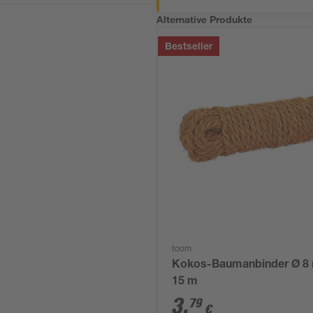
Alternative Produkte
Bestseller
toom
Kokos-Baumanbinder Ø 8
15 m
3
,
79
€