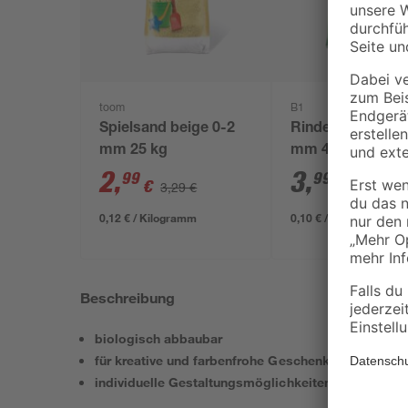
toom
B1
Spielsand beige 0-2
Rindenmulch 0-4
mm 25 kg
mm 40 l
2
,
3
,
99
99
€
€
3,29 €
0,12 € / Kilogramm
0,10 € / Liter
Beschreibung
biologisch abbaubar
für kreative und farbenfrohe Geschenkverpackung
individuelle Gestaltungsmöglichkeiten