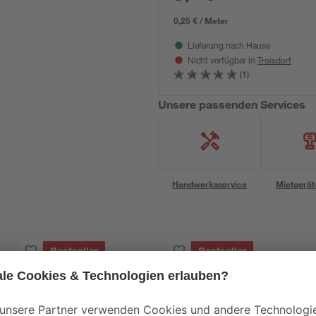
0,25 € / Meter
Lieferung nach Hause
Troisdorf
Nicht verfügbar in
(1)
Unsere passenden Services
Handwerksservice
Mietgerät
Bestseller
Bestseller