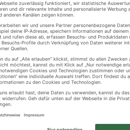
toom
Gardena
0
Rasenerde torffrei 40 l
Blumenkelle "Classi
Stahl
10
,
5
,
99
99
€
€
0,27 € / Liter
en