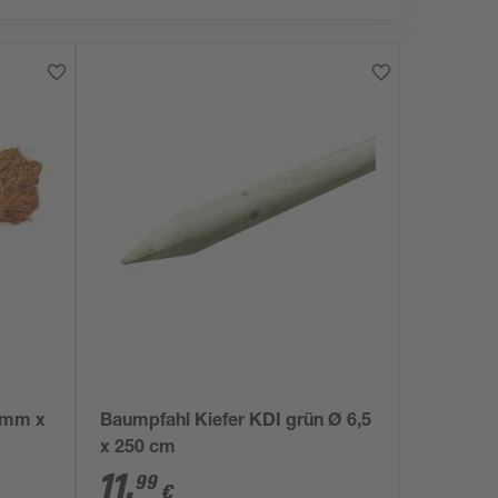
 mm x
Baumpfahl Kiefer KDI grün Ø 6,5
x 250 cm
11
,
99
€