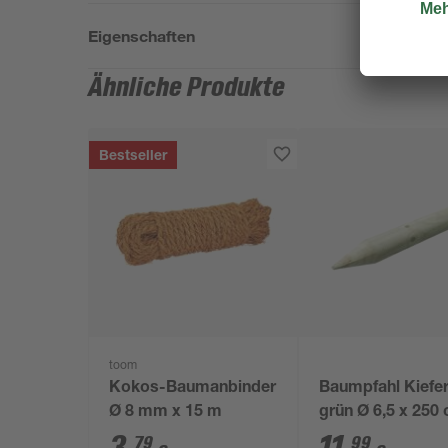
Eigenschaften
Ähnliche Produkte
Bestseller
toom
Kokos-Baumanbinder
Baumpfahl Kiefe
Ø 8 mm x 15 m
grün Ø 6,5 x 250
79
99