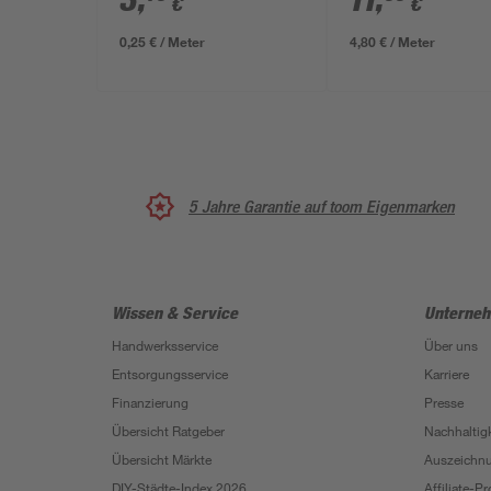
3
,
11
,
€
€
0,25 € / Meter
4,80 € / Meter
5 Jahre Garantie auf toom Eigenmarken
Wissen & Service
Unterne
Handwerksservice
Über uns
Entsorgungsservice
Karriere
Finanzierung
Presse
Übersicht Ratgeber
Nachhaltigk
Übersicht Märkte
Auszeichn
DIY-Städte-Index 2026
Affiliate-