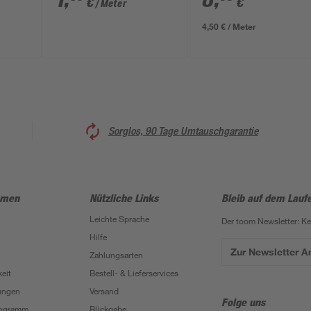
1
,
8
,
€
€
/ Meter
4,50 € / Meter
Sorglos, 90 Tage Umtauschgarantie
hmen
Nützliche Links
Bleib auf dem Lauf
Leichte Sprache
Der toom Newsletter: K
Hilfe
Zur Newsletter 
Zahlungsarten
eit
Bestell- & Lieferservices
ungen
Versand
Folge uns
Programm
Rückgabe