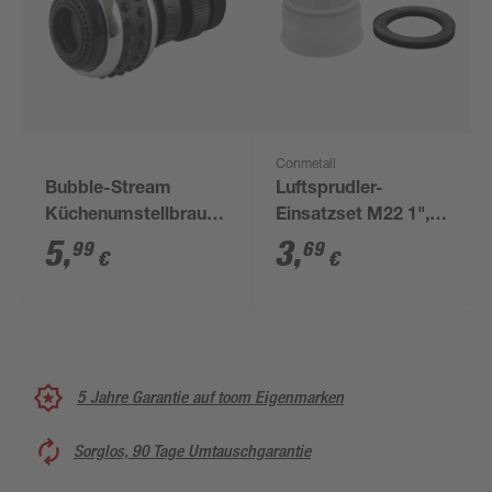
Conmetall
Bubble-Stream
Luftsprudler-
Küchenumstellbrause
Einsatzset M22 1",
schwarz M22/M24
M24 1"
5
,
3
,
99
69
€
€
5 Jahre Garantie auf toom Eigenmarken
Sorglos, 90 Tage Umtauschgarantie