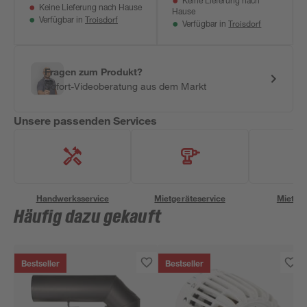
Keine Lieferung nach
Keine Lieferung nach Hause
Hause
Troisdorf
Verfügbar in
Troisdorf
Verfügbar in
Fragen zum Produkt?
Sofort-Videoberatung aus dem Markt
Unsere passenden Services
Handwerksservice
Mietgeräteservice
Miettra
Häufig dazu gekauft
Bestseller
Bestseller