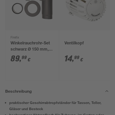
Firefix
Winkelrauchrohr-Set
Ventilkopf
schwarz Ø 150 mm,
3-teilig
89
,
14
,
99
99
€
€
Beschreibung
praktischer Geschirrabtropfständer für Tassen, Teller,
Gläser und Besteck
hochwertiger Abtropfkorb für Zuhause, im Garten oder