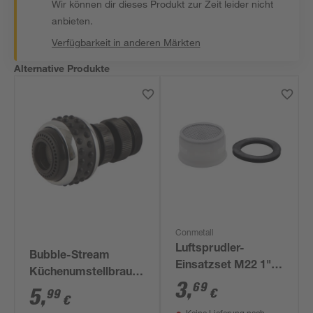
Wir können dir dieses Produkt zur Zeit leider nicht
anbieten.
Verfügbarkeit in anderen Märkten
Alternative Produkte
Conmetall
Luftsprudler-
Bubble-Stream
Einsatzset M22 1",
Küchenumstellbrause
M24 1"
3
,
69
schwarz M22/M24
5
,
€
99
€