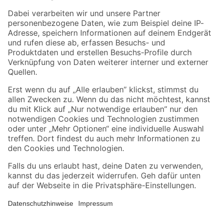
Zahlungsarten
Versandarten
Sicher einkaufen
Jetzt die toom-App herunterladen
Alle Preisangaben in EUR inkl. gesetzl. MwSt.. Die dargestellten Angebote sind unter
Umständen nicht in allen Märkten verfügbar. Die angegebenen Verfügbarkeiten beziehen
sich auf den unter "Mein Markt" ausgewählten toom Baumarkt. Alle Angebote und
Produkte nur solange der Vorrat reicht.
*Paketversand ab 59 € versandkostenfrei, gilt nicht für Artikel mit Speditionsversand, hier
fallen zusätzliche Versandkosten an.