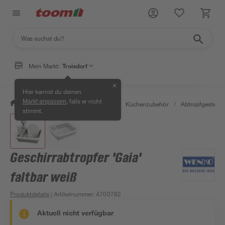
Mein Markt:
Troisdorf
✕
Hier kannst du deinen
, falls er nicht
Markt anpassen
/
Wohnen & Haushalt
/
Küche
/
Küchenzubehör
/
Abtropfgestelle
stimmt.
Geschirrabtropfer 'Gaia'
faltbar weiß
Produktdetails
| Artikelnummer
:
4700782
Aktuell nicht verfügbar