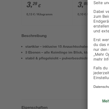
3
,
3
,
29
99
€
€
0,13 € / Kilogramm
0,10 € / Liter
Beschreibung
startklar – inklusive 15 Anzuchtschalen für den sof
3 Ebenen – alle Keimlinge im Blick, klar strukturiert
stabil & pflegeleicht – pulverbeschichtetes Metall 
Eigenschaften