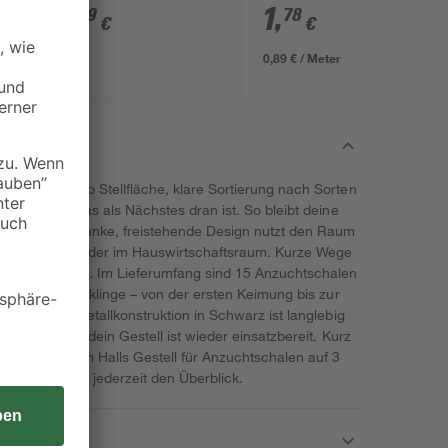
mm
7
,
1
,
99
78
€
€
0,89 € / Meter
Setzlinge pro Stellfläche, klare Sortierung nach Sorten
inen Blick, was als Nächstes dran ist. So bleibt deine
egen. Das schlanke, freistehende Design nutzt den Raum
n der Garage oder im Hauswirtschaftsraum. Kurze Wege
ohne Umräumen. Im Lieferumfang sind 15 Anzuchtschalen
kieren und Stecklinge – von der ersten Keimung bis zur
eschichtete Metallkonstruktion in Schwarz ist langlebig
 genügt, und dein Gestell ist wieder einsatzbereit. Kurz
aos – mit dem Halls Gestell für Anzuchtschalen auf 3
 und behältst jederzeit den Überblick.