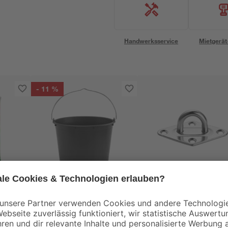
Handwerksservice
Mietgerät
- 11 %
Schneider
0
Baueimer 12 l
Halte-Öse für
Sonnensegel 65 x 40