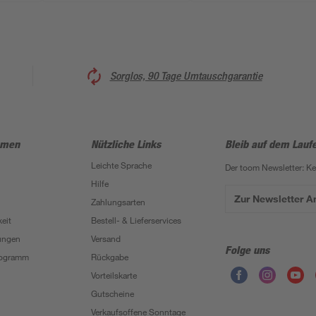
Sorglos, 90 Tage Umtauschgarantie
hmen
Nützliche Links
Bleib auf dem Lauf
Leichte Sprache
Der toom Newsletter: K
Hilfe
Zur Newsletter 
Zahlungsarten
eit
Bestell- & Lieferservices
ungen
Versand
Folge uns
Programm
Rückgabe
Vorteilskarte
Gutscheine
Verkaufsoffene Sonntage