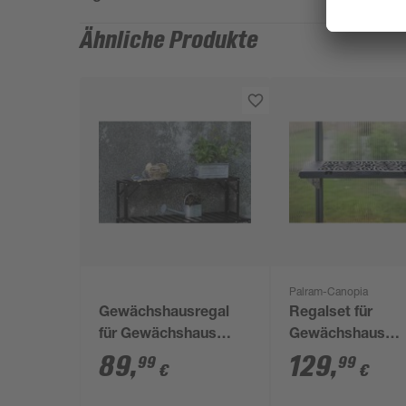
Ähnliche Produkte
Palram-Canopia
Gewächshausregal
Regalset für
für Gewächshaus
Gewächshaus
Tisch
anthrazit 26 x 65
89
,
129
,
99
99
€
€
Polypropylen, 6e
Pack