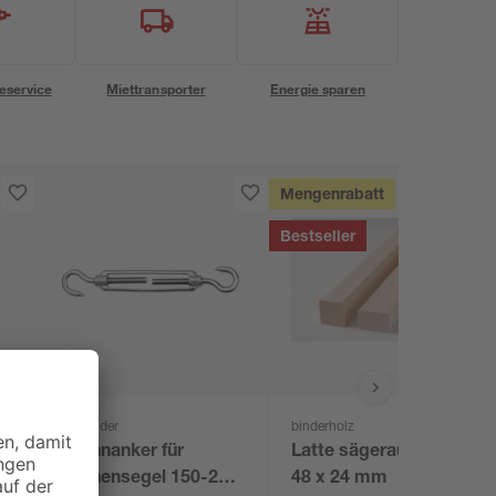
eservice
Miettransporter
Energie sparen
Mengenrabatt
Bestseller
Schneider
binderholz
Spannanker für
Latte sägerau 2000 x
 x
Sonnensegel 150-218
48 x 24 mm