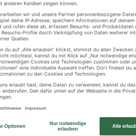
28 mm
1
,
7
,
49
99
€
€
1,69 €
Drei Ablageebenen bedeuten: mehr 
ortigen Einsatz
oder Etappen – und du siehst auf e
Anzucht planbar und leicht zu pfl
in Schwarz
optimal aus – im Gewächshaus, i
beim Gießen und Kontrollieren, 
enthalten. Perfekt für Aussaat, Pi
kräftigen Jungpflanze. Die pulverb
und pflegeleicht. Ein feuchtes Tuch
gesagt: Mehr Pflanzen, weniger Ch
Ebenen nutzt du deinen Platz smart