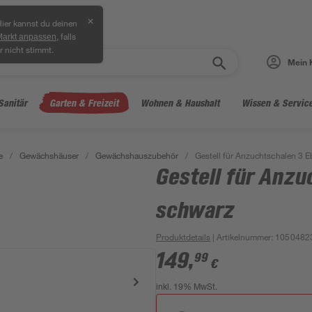
✕
ier kannst du deinen
, falls
Markt anpassen
r nicht stimmt.
Mein 
Sanitär
Garten & Freizeit
Wohnen & Haushalt
Wissen & Servic
e
/
Gewächshäuser
/
Gewächshauszubehör
/
Gestell für Anzuchtschalen 3 
Gestell für Anz
schwarz
Produktdetails
| Artikelnummer
:
1050482
149
,
99
€
inkl. 19% MwSt.