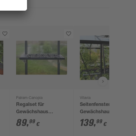
Palram-Canopia
Vitavia
Regalset für
Seitenfenster für
Gewächshaus
Gewächshaus
anthrazit 26 x 65 cm
'Zeus/Comfort/Fortuna'
89
,
139
,
99
99
€
€
Polypropylen, 4er-
schwarz
Pack