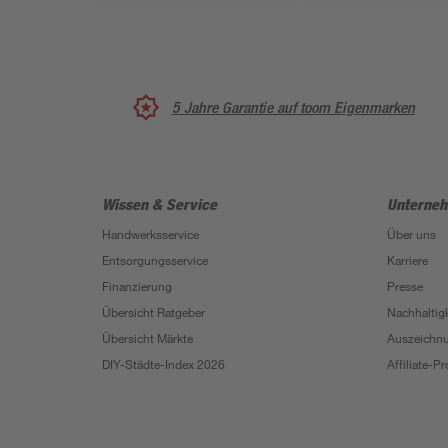
5 Jahre Garantie auf toom Eigenmarken
Wissen & Service
Unterne
Handwerksservice
Über uns
Entsorgungsservice
Karriere
Finanzierung
Presse
Übersicht Ratgeber
Nachhaltigk
Übersicht Märkte
Auszeichn
DIY-Städte-Index 2026
Affiliate-