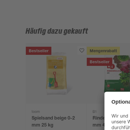
Häufig dazu gekauft
Bestseller
Mengenrabatt
Bestseller
toom
B1
Spielsand beige 0-2
Rindenmulch 0-4
mm 25 kg
mm 40 l