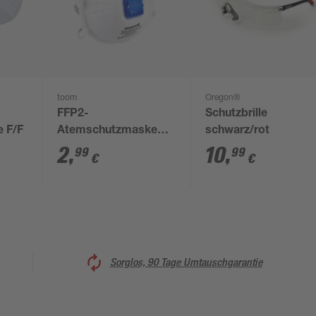
toom
Oregon®
FFP2-
Schutzbrille
e F/F
Atemschutzmaske
schwarz/rot
mit Ventil, 1 Stück
2
,
10
,
99
99
€
€
Sorglos, 90 Tage Umtauschgarantie