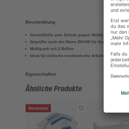
Beschreibung
Gestellbrille zum Schutz gegen Stöße niedriger En
Geprüfte nach der Norm EN166 für Augenschutz
Multipack mit 3 Brillen
Ideal für einfache mechanische Arbeiten wie Bohre
Eigenschaften
Ähnliche Produkte
Bestseller