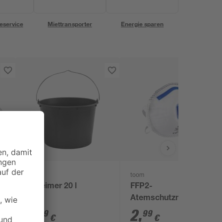
eservice
Miettransporter
Energie sparen
toom
Baueimer 20 l
FFP2-
Atemschutzmaske
mit Ventil, 1 Stück
2
,
2
,
99
99
€
€