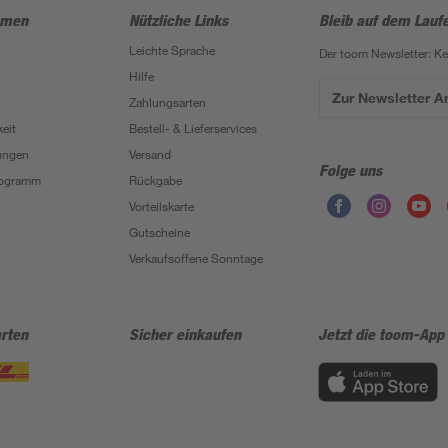
hmen
Nützliche Links
Bleib auf dem Lauf
Leichte Sprache
Der toom Newsletter: K
Hilfe
Zur Newsletter 
Zahlungsarten
eit
Bestell- & Lieferservices
ungen
Versand
Folge uns
Programm
Rückgabe
Vorteilskarte
Gutscheine
Verkaufsoffene Sonntage
rten
Sicher einkaufen
Jetzt die toom-App