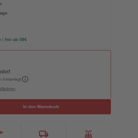
e
tage
 |
frei ab 59€
sdorf
h hinterlegt
 Märkten
In den Warenkorb