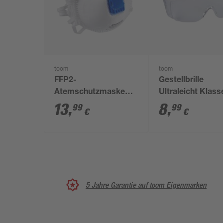
toom
toom
FFP2-
Gestellbrille
Atemschutzmaske
Ultraleicht Klass
mit Ventil, 5 Stück
13
,
8
,
99
99
€
€
5 Jahre Garantie auf toom Eigenmarken