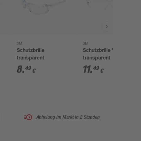
3M
3M
Schutzbrille
Schutzbrille 'SF400'
transparent
transparent
8
,
11
,
49
49
€
€
Abholung im Markt in 2 Stunden