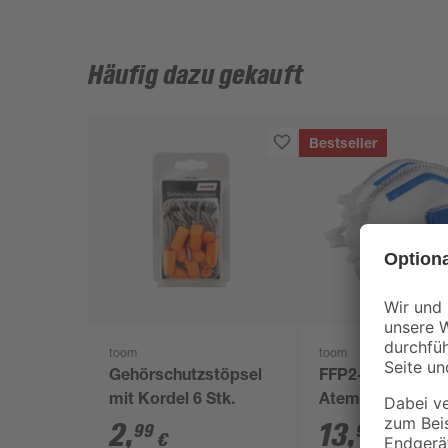
Häufig dazu gekauft
Bestseller
toom
toom
Gehörschutzstöpsel
FFP2-
mit Kordel 6 Stk.
Atemschutzmas
mit Ventil, 5 Stüc
2
,
13
,
99
99
€
€