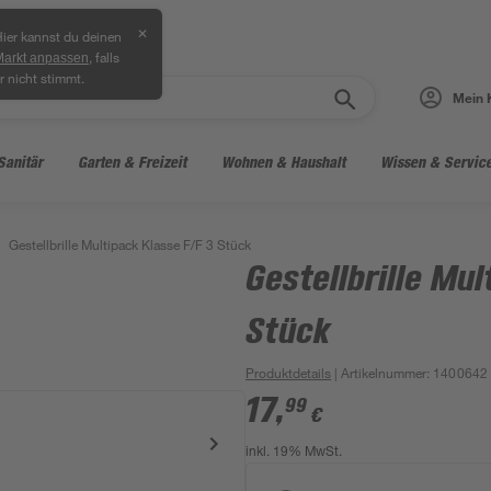
✕
ier kannst du deinen
, falls
Markt anpassen
r nicht stimmt.
Mein 
Sanitär
Garten & Freizeit
Wohnen & Haushalt
Wissen & Servic
Gestellbrille Multipack Klasse F/F 3 Stück
Gestellbrille Mul
Stück
Produktdetails
| Artikelnummer
:
1400642
17
,
99
€
inkl. 19% MwSt.