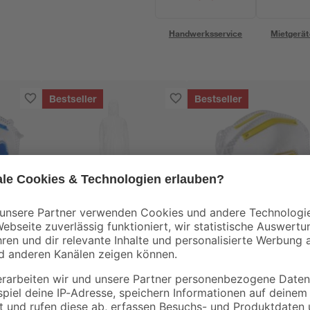
Handwerksservice
Mietgerät
Bestseller
Bestseller
toom
toom
Einweg-Maler-Overall,
FFP1-
ke
L - XL
Atemschutzmaske
k
mit Ventil, 5 Stück
6
,
12
,
49
99
€
€