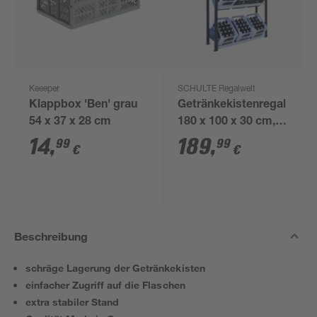
Keeeper
SCHULTE Regalwelt
Klappbox 'Ben' grau
Getränkekistenregal
54 x 37 x 28 cm
180 x 100 x 30 cm,
schwarz/silber
14
,
189
,
99
99
€
€
Beschreibung
schräge Lagerung der Getränkekisten
einfacher Zugriff auf die Flaschen
extra stabiler Stand