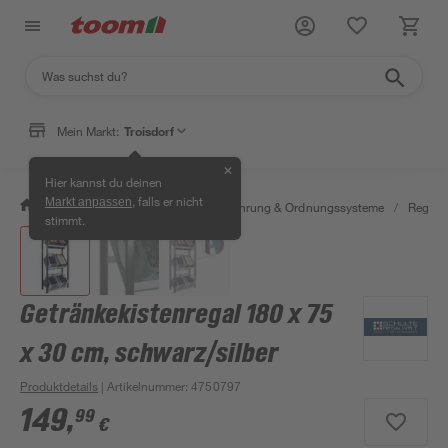
Mein Markt:
Troisdorf
✕
Hier kannst du deinen
, falls er nicht
Markt anpassen
/
Wohnen & Haushalt
/
Aufbewahrung & Ordnungssysteme
/
Regale
stimmt.
Getränkekistenregal 180 x 75
x 30 cm, schwarz/silber
Produktdetails
| Artikelnummer
:
4750797
149
,
99
€