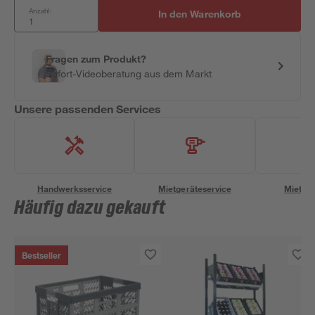
Anzahl:
In den Warenkorb
Fragen zum Produkt?
Sofort-Videoberatung aus dem Markt
Unsere passenden Services
Handwerksservice
Mietgeräteservice
Miettra
Häufig dazu gekauft
Bestseller