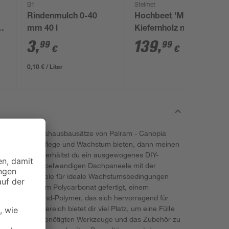
B1
Stelmet
Rindenmulch 0-40
Hochbeet 'Marina'
0
mm 40 l
Kiefernholz natur 150
x 78 x 75 cm
3
,
139
,
99
99
€
€
0,10 € / Liter
alance' Gewächshausbausätze von Palram - Canopia
ingungen für Pflege und Wachstum bieten, dann meinen
glasungsarten erhältst du ein ausgewogenes DIY-
 diffusen doppelwandigen Dachpaneele mit der
klaren Wandpaneele für ideale Wachstumsbedingungen
 UV-geschütztem Polycarbonat gefertigt, einem
lichen High-End-Polymer, das sich hervorragend für
ße Arbeitsbereich bietet dir viel Platz, um eine Fülle
en und die benötigten Werkzeuge und das Zubehör zu