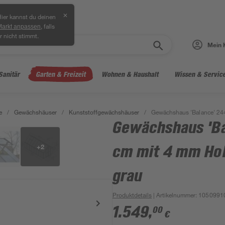
✕
ier kannst du deinen
, falls
Markt anpassen
r nicht stimmt.
Mein 
Sanitär
Garten & Freizeit
Wohnen & Haushalt
Wissen & Servic
e
/
Gewächshäuser
/
Kunststoffgewächshäuser
/
Gewächshaus 'Balance' 24
Gewächshaus 'Ba
+
2
cm mit 4 mm Ho
grau
Produktdetails
| Artikelnummer
:
1050991
1.549
,
00
€