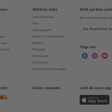
hmen
Nützliche Links
Bleib auf dem Lauf
Leichte Sprache
Der toom Newsletter: K
Hilfe
Zur Newsletter 
Zahlungsarten
eit
Bestell- & Lieferservices
ungen
Versand
Folge uns
Programm
Rückgabe
Vorteilskarte
Gutscheine
Verkaufsoffene Sonntage
rten
Sicher einkaufen
Jetzt die toom-App