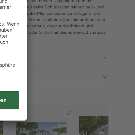
nce' ist mit seinen breiten Doppeltüren und der
lich, so dass du deine Schubkarren leicht hinein- und
tz hast, um große Pflanzenkästen zu verlagern. Die
bonatpaneele mit dem rostfreien Aluminiumrahmen und
tet dir ein Gewächshaus, das gut durchdacht und
 um die Stabilität oder Sicherheit deines Gewächshauses