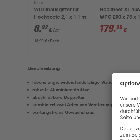
toom
Wühlmausgitter für
Hochbeet XL au
Hochbeete 2,1 x 1,1 m
WPC 200 x 75 x 
cm anthrazit
6
,
179
,
92
99
€
€
/ m²
15,99 € / Pack
Beschreibung
lebenslange, widerstandsfähige Wandpaneele
robuste Aluminiumstruktur
abschließbare Doppeltür
kombiniert zwei Arten von Verglasungen
wartungsfreies Gewächshaus