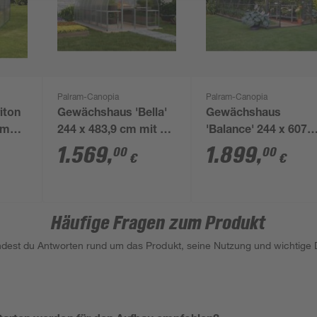
Palram-Canopia
Palram-Canopia
iton
Gewächshaus 'Bella'
Gewächshaus
cm
244 x 483,9 cm mit 6
'Balance' 244 x 607
mm
cm mit 4 mm
1.569
,
1.899
,
00
00
€
€
ten
Hohlkammerplatten
Hohlkammerplatten
silbern
grau
Häufige Fragen zum Produkt
indest du Antworten rund um das Produkt, seine Nutzung und wichtige D