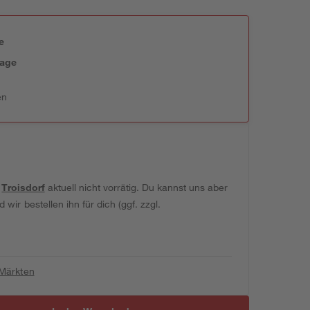
e
tage
en
t
Troisdorf
aktuell nicht vorrätig. Du kannst uns aber
wir bestellen ihn für dich (ggf. zzgl.
 Märkten