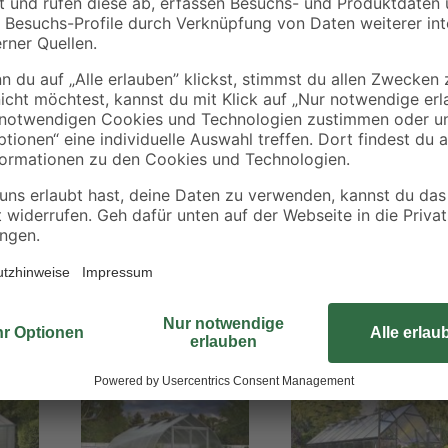
verstauen. Das Gewächshaus 'Bala
niedrigen Schwelle bestens zugäng
herausfahren kannst und genug Pla
Kombination der sicheren Polycar
den extra starken Stützbalken bie
langlebig ist, so dass du dich nie
sorgen musst.