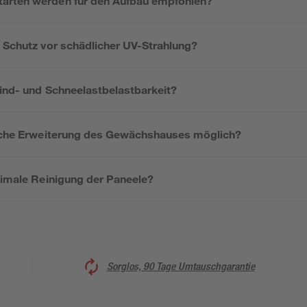
arten werden für den Aufbau empfohlen?
e Schutz vor schädlicher UV-Strahlung?
Wind- und Schneelastbelastbarkeit?
liche Erweiterung des Gewächshauses möglich?
timale Reinigung der Paneele?
Sorglos, 90 Tage Umtauschgarantie