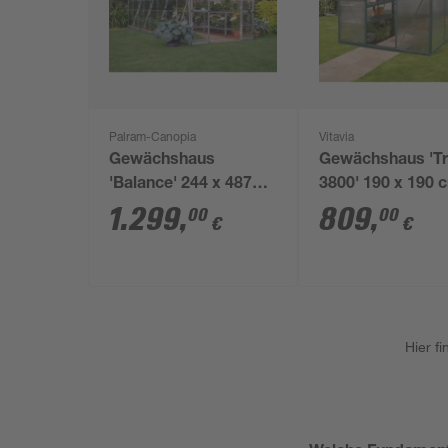
Palram-Canopia
Vitavia
Gewächshaus
Gewächshaus 'Tr
'Balance' 244 x 487
3800' 190 x 190 
cm mit 4 mm
mit 4 mm
1.299
,
809
,
00
00
€
€
Hohlkammerplatten
Hohlkammerplat
silbern
smaragdfarben
Hier f