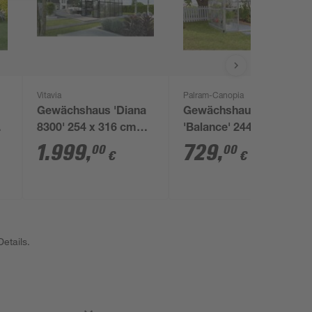
Vitavia
Palram-Canopia
Gewächshaus 'Diana
Gewächshaus
8300' 254 x 316 cm
'Balance' 244 x 247
mit 4 mm
cm mit 4 mm
1.999
,
729
,
00
00
€
€
Hohlkammerplatten
Hohlkammerplatten
schwarz
silbern
etails.