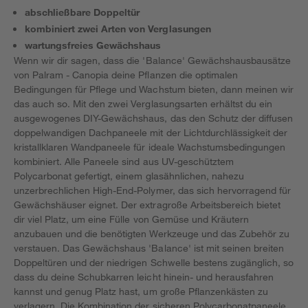
abschließbare Doppeltür
kombiniert zwei Arten von Verglasungen
wartungsfreies Gewächshaus
Wenn wir dir sagen, dass die 'Balance' Gewächshausbausätze
von Palram - Canopia deine Pflanzen die optimalen
Bedingungen für Pflege und Wachstum bieten, dann meinen wir
das auch so. Mit den zwei Verglasungsarten erhältst du ein
ausgewogenes DIY-Gewächshaus, das den Schutz der diffusen
doppelwandigen Dachpaneele mit der Lichtdurchlässigkeit der
kristallklaren Wandpaneele für ideale Wachstumsbedingungen
kombiniert. Alle Paneele sind aus UV-geschütztem
Polycarbonat gefertigt, einem glasähnlichen, nahezu
unzerbrechlichen High-End-Polymer, das sich hervorragend für
Gewächshäuser eignet. Der extragroße Arbeitsbereich bietet
dir viel Platz, um eine Fülle von Gemüse und Kräutern
anzubauen und die benötigten Werkzeuge und das Zubehör zu
verstauen. Das Gewächshaus 'Balance' ist mit seinen breiten
Doppeltüren und der niedrigen Schwelle bestens zugänglich, so
dass du deine Schubkarren leicht hinein- und herausfahren
kannst und genug Platz hast, um große Pflanzenkästen zu
verlagern. Die Kombination der sicheren Polycarbonatpaneele