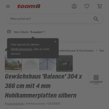
Mein Markt:
Troisdorf
✕
Hier kannst du deinen
, falls er nicht
Markt anpassen
/
Garten & Freizeit
/
Anzucht, Gewächshäuser & Hochbeete
/
Gewäch
stimmt.
+
4
Gewächshaus 'Balance' 304 x
366 cm mit 4 mm
Hohlkammerplatten silbern
Produktdetails
| Artikelnummer
:
10509906