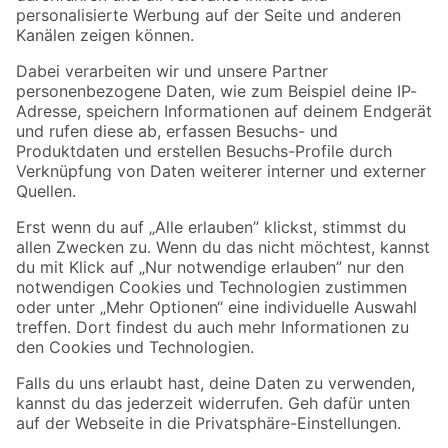
Folge uns
Zahlungsarten
Versandarten
Sicher einkaufen
Jetzt die toom-App herunterladen
Alle Preisangaben in EUR inkl. gesetzl. MwSt.. Die dargestellten Angebote sind unter
Umständen nicht in allen Märkten verfügbar. Die angegebenen Verfügbarkeiten beziehen
sich auf den unter "Mein Markt" ausgewählten toom Baumarkt. Alle Angebote und