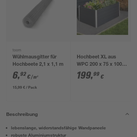
toom
Wühlmausgitter für
Hochbeet XL aus
Hochbeete 2,1 x 1,1 m
WPC 200 x 75 x 100
cm anthrazit
6
,
199
,
92
99
€
€
/ m²
15,99 € / Pack
Beschreibung
lebenslange, widerstandsfähige Wandpaneele
robuste Aluminiumstruktur