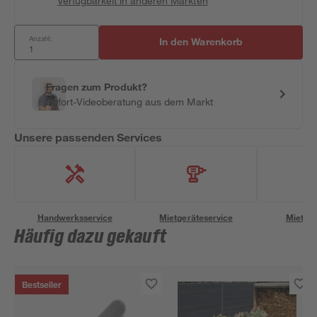
Verfügbarkeit in anderen Märkten
Anzahl:
In den Warenkorb
Fragen zum Produkt?
Sofort-Videoberatung aus dem Markt
Unsere passenden Services
Handwerksservice
Mietgeräteservice
Miettra
Häufig dazu gekauft
Bestseller