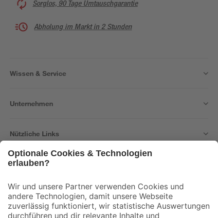
Sorglos, 90 Tage Umtauschgarantie
Abholung im Markt in 2 Stunden
Wissen & Service
Unternehmen
Nützliche Links
Bleib auf dem Laufenden mit unserem Newsletter
Der toom Newsletter: Keine Angebote und Aktionen mehr verpassen!
Zur Newsletter Anmeldung