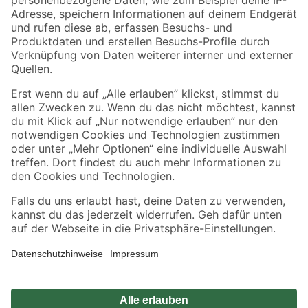
Zahlungsarten
Versandarten
Sicher einkaufen
Jetzt die toom-App herunterladen
Alle Preisangaben in EUR inkl. gesetzl. MwSt.. Die dargestellten Angebote sind unter
Umständen nicht in allen Märkten verfügbar. Die angegebenen Verfügbarkeiten beziehen
sich auf den unter "Mein Markt" ausgewählten toom Baumarkt. Alle Angebote und
Produkte nur solange der Vorrat reicht.
*Paketversand ab 59 € versandkostenfrei, gilt nicht für Artikel mit Speditionsversand, hier
fallen zusätzliche Versandkosten an.
Datenschutz
Privatsphäre
Impressum
AGB