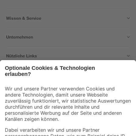
Wissen & Service
Unternehmen
Nützliche Links
Bleib auf dem Laufenden mit unserem Newsletter
Der toom Newsletter: Keine Angebote und Aktionen mehr verpassen!
Zur Newsletter Anmeldung
Folge uns