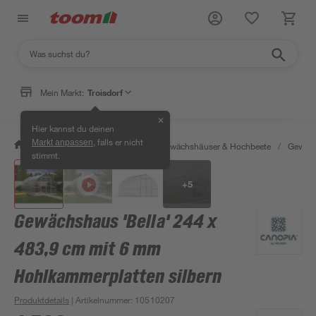
Mein Markt:
Troisdorf
✕
Hier kannst du deinen
, falls er nicht
Markt anpassen
/
Garten & Freizeit
/
Anzucht, Gewächshäuser & Hochbeete
/
Gewäch
stimmt.
+
5
Gewächshaus 'Bella' 244 x
483,9 cm mit 6 mm
Hohlkammerplatten silbern
Produktdetails
| Artikelnummer
:
10510207