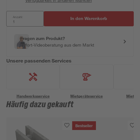
Verfügbarkeit in anderen Märkten
Anzahl:
In den Warenkorb
Fragen zum Produkt?
Sofort-Videoberatung aus dem Markt
Unsere passenden Services
Handwerksservice
Mietgeräteservice
Miettra
Häufig dazu gekauft
Bestseller