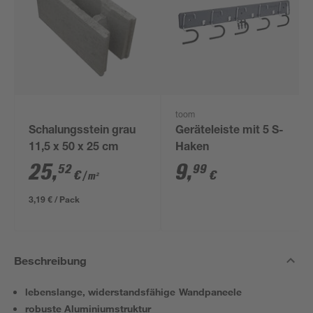
toom
Schalungsstein grau
Geräteleiste mit 5 S-
11,5 x 50 x 25 cm
Haken
25
,
9
,
52
99
€
€
/ m²
3,19 € / Pack
Beschreibung
lebenslange, widerstandsfähige Wandpaneele
robuste Aluminiumstruktur