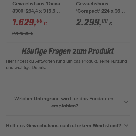
Gewächshaus 'Diana
Gewächshaus
8300' 254,4 x 316,6
'Compact' 224 x 368
cm mit 3 mm
cm mit 10 mm
1.629
,
2.299
,
00
00
€
€
Sicherheitsglas
Doppelstegplatten
2.129,00 €
schwarz
aluminiumfarben/schwarz
Häufige Fragen zum Produkt
Hier findest du Antworten rund um das Produkt, seine Nutzung
und wichtige Details.
Welcher Untergrund wird für das Fundament
empfohlen?
Hält das Gewächshaus auch starkem Wind stand?