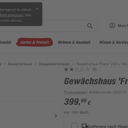
✕
ier kannst du deinen
, falls
Markt anpassen
r nicht stimmt.
Mein 
Sanitär
Garten & Freizeit
Wohnen & Haushalt
Wissen & Servic
e
/
Gewächshäuser
/
Glasgewächshäuser
/
Gewächshaus 'Franzi' 250 x 190
(1)
Gewächshaus 'Fr
Produktdetails
| Artikelnummer
:
4325157
399
,
99
€
inkl. 19% MwSt.
Lieferung nach Haus