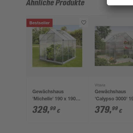
Ähnliche Produkte
Bestseller
Vitavia
Gewächshaus
Gewächshaus
'Michelle' 190 x 190
'Calypso 3000' 1
cm mit 4 mm
158 cm mit 4 m
329
,
379
,
99
99
€
€
Hohlkammerplatten
Hohlkammerplat
aluminiumfarben
silbern