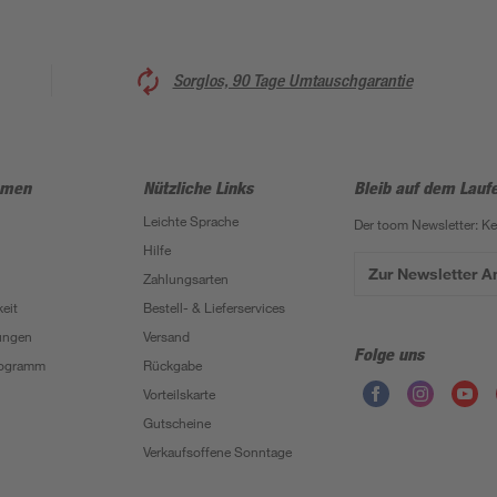
Sorglos, 90 Tage Umtauschgarantie
hmen
Nützliche Links
Bleib auf dem Lauf
Leichte Sprache
Der toom Newsletter: K
Hilfe
Zur Newsletter 
Zahlungsarten
eit
Bestell- & Lieferservices
ungen
Versand
Folge uns
Programm
Rückgabe
Vorteilskarte
Gutscheine
Verkaufsoffene Sonntage