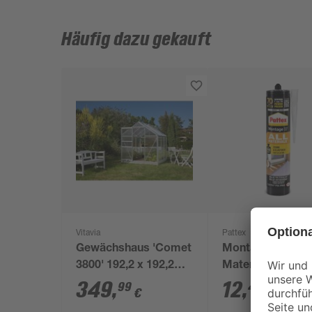
Häufig dazu gekauft
Vitavia
Pattex
Gewächshaus 'Comet
Montagekleber 'A
3800' 192,2 x 192,2
Materials' weiß 
cm mit 4 mm
349
,
12
,
99
49
€
€
Hohlkammerplatten