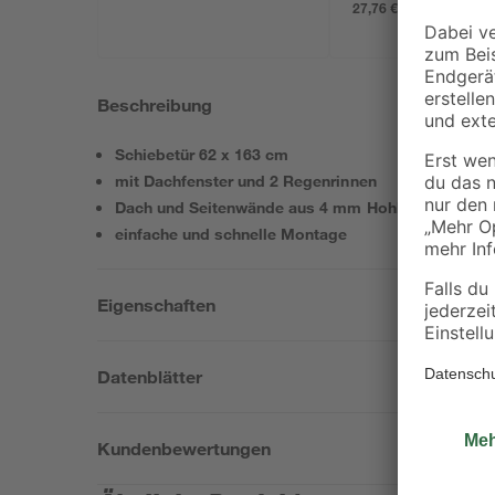
aluminiumfarben
27,76 € / Kilogramm
Beschreibung
Schiebetür 62 x 163 cm
mit Dachfenster und 2 Regenrinnen
Dach und Seitenwände aus 4 mm Hohlkammerplat
einfache und schnelle Montage
Eigenschaften
Datenblätter
Kundenbewertungen