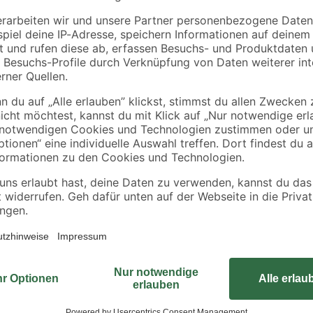
schwarz
ten