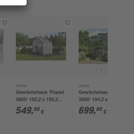
Vitavia
Vitavia
Gewächshaus 'Planet
Gewächshaus 'Apollo
3800' 192,2 x 192,2
3800' 194,2 x 200,2
cm mit 6 mm
cm mit 4 mm
549
,
699
,
00
00
€
€
Hohlkammerplatten
Hohlkammerplatten
smaragdfarben
smaragdfarben