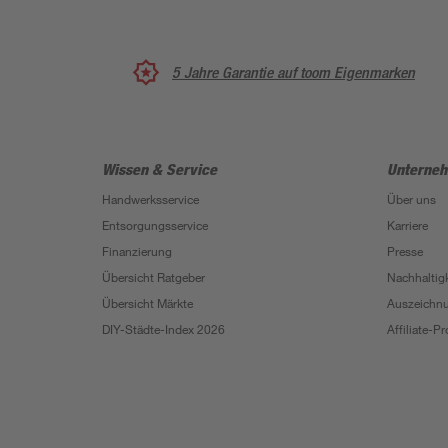
5 Jahre Garantie auf toom Eigenmarken
Wissen & Service
Unterne
Handwerksservice
Über uns
Entsorgungsservice
Karriere
Finanzierung
Presse
Übersicht Ratgeber
Nachhaltigk
Übersicht Märkte
Auszeichn
DIY-Städte-Index 2026
Affiliate-