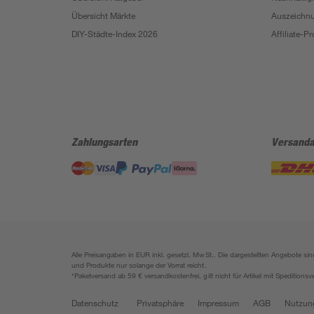
Übersicht Märkte
Auszeichn
DIY-Städte-Index 2026
Affiliate-
Zahlungsarten
Versanda
Alle Preisangaben in EUR inkl. gesetzl. MwSt.. Die dargestellten Angebote 
und Produkte nur solange der Vorrat reicht.
*Paketversand ab 59 € versandkostenfrei, gilt nicht für Artikel mit Speditionsv
Datenschutz
Privatsphäre
Impressum
AGB
Nutzun