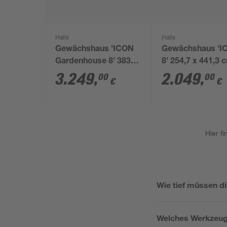
Halls
Halls
Gewächshaus 'ICON
Gewächshaus 'I
Gardenhouse 8' 383,9
8' 254,7 x 441,3 
x 381,5 cm mit 3 mm
mit 3 mm Blankg
3.249
,
2.049
,
00
00
€
€
Sicherheitsglas
grün
schwarz
Hier f
Wie tief müssen d
Welches Werkzeug 