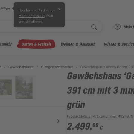
öffnet
✕
Hier kannst du deinen
, falls
Markt anpassen
er nicht stimmt.
Mein 
Sanitär
Garten & Freizeit
Wohnen & Haushalt
Wissen & Servic
e
/
Gewächshäuser
/
Glasgewächshäuser
/
Gewächshaus 'Garden Room' 389 
Gewächshaus 'G
391 cm mit 3 mm
grün
Produktdetails
| Artikelnummer
:
4324975
2.499
,
00
€