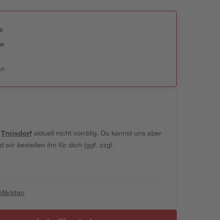
e
en
en
t
Troisdorf
aktuell nicht vorrätig. Du kannst uns aber
wir bestellen ihn für dich (ggf. zzgl.
 Märkten