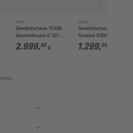
Halls
Vitavia
Gewächshaus 'ICON
Gewächshaus
Gardenhouse 6' 321,7
'Uranus 8300' 254 x
 4
x 319,4 cm mit 3 mm
317 cm mit 4 mm
2.999
,
1.299
,
00
00
€
€
Sicherheitsglas grün
Hohlkammerplatten
smaragdfarben
etails.