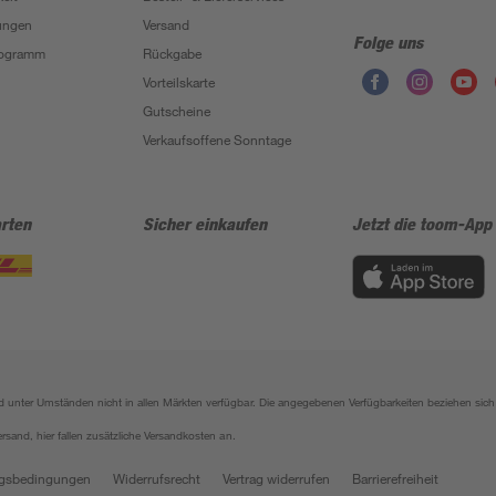
ungen
Versand
Folge uns
Programm
Rückgabe
Vorteilskarte
Gutscheine
Verkaufsoffene Sonntage
rten
Sicher einkaufen
Jetzt die toom-App
sind unter Umständen nicht in allen Märkten verfügbar. Die angegebenen Verfügbarkeiten beziehen s
ersand, hier fallen zusätzliche Versandkosten an.
gsbedingungen
Widerrufsrecht
Vertrag widerrufen
Barrierefreiheit