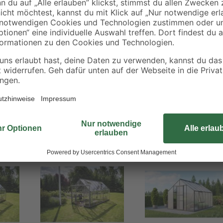
Schattiergewebe verwenden. 4 Dac
Pflanzen. Einen weiteren Beitrag zu
einfach und platzsparend öffnen l
voller Pflanzen und lass deine g