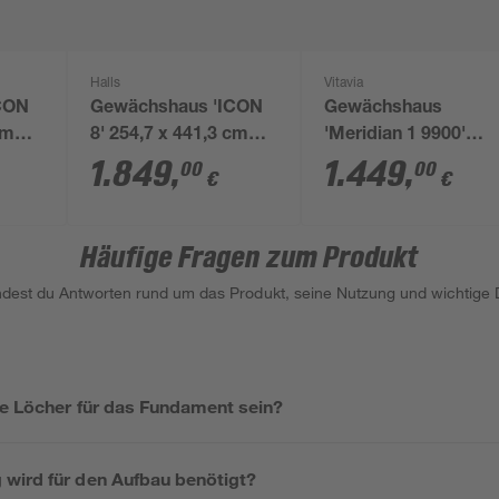
Halls
Vitavia
CON
Gewächshaus 'ICON
Gewächshaus
cm
8' 254,7 x 441,3 cm
'Meridian 1 9900'
las
mit 3 mm Blankglas
254,4 x 378,8 cm mit
1.849
,
1.449
,
00
00
€
€
aluminiumfarben
mm
Hohlkammerplatten
schwarz
Häufige Fragen zum Produkt
indest du Antworten rund um das Produkt, seine Nutzung und wichtige D
ie Löcher für das Fundament sein?
wird für den Aufbau benötigt?