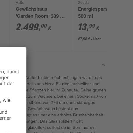
Halls
Soudal
Gewächshaus
Energiesparschaum
'Garden Room' 389 x
500 ml
391 cm mit 3 mm
2.499
,
13
,
00
99
€
€
Sicherheitsglas
schwarz
27,98 € / Liter
r Wind und Wetter bieten möchtest, legen wir dir das
 Room' von Halls ans Herz. Flexibel aufstellbar und
n finden deine Pflanzen hier ihr Zuhause. Deine grünen
äche viel Platz zum Wachsen, bei einem Sockelmaß von
du dank der Firsthöhe von 276 cm ohne ständiges
en kannst. Das Gewächshaus besteht aus
 Dadurch verfügt es über eine erhöhte Bruchsicherheit
raturschwankungen. Das Glas splittert nicht
Gegen den Brennglaseffekt solltest du im Sommer ein