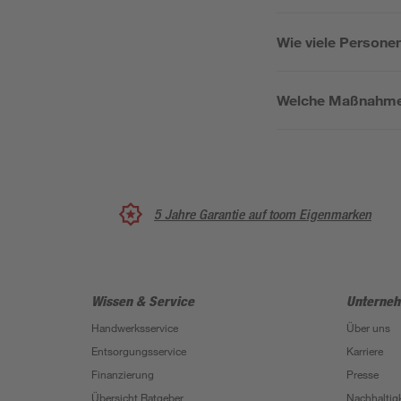
Wie viele Personen
Welche Maßnahme
5 Jahre Garantie auf toom Eigenmarken
Wissen & Service
Unterne
Handwerksservice
Über uns
Entsorgungsservice
Karriere
Finanzierung
Presse
Übersicht Ratgeber
Nachhaltigk