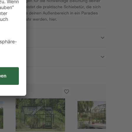
hfenster sorgen für die notwendige Belüftung deiner
r Belüftung leistet die praktische Schiebetür, die sich
ässt. Verwandle deinen Außenbereich in ein Paradies
rünen Träume wahr werden.
hier.