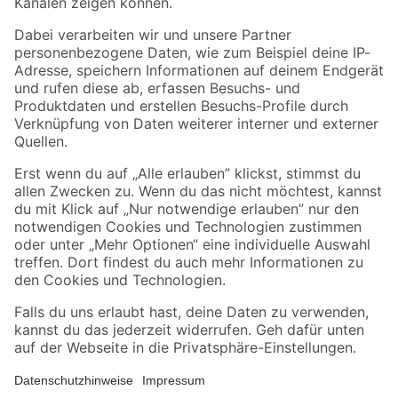
Folge uns
Zahlungsarten
Versandarten
Sicher einkaufen
Jetzt die toom-App herunterladen
Alle Preisangaben in EUR inkl. gesetzl. MwSt.. Die dargestellten Angebote sind unter
Umständen nicht in allen Märkten verfügbar. Die angegebenen Verfügbarkeiten beziehen
sich auf den unter "Mein Markt" ausgewählten toom Baumarkt. Alle Angebote und
Produkte nur solange der Vorrat reicht.
*Paketversand ab 59 € versandkostenfrei, gilt nicht für Artikel mit Speditionsversand, hier