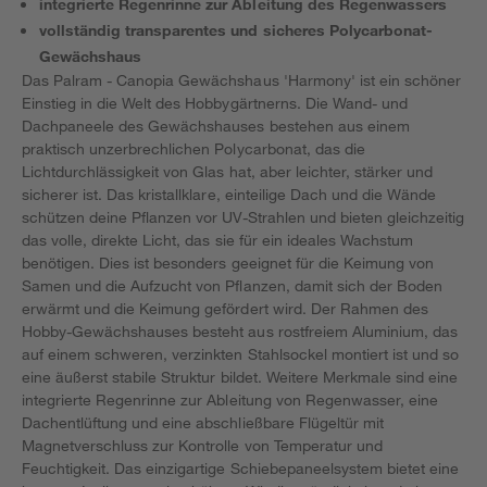
integrierte Regenrinne zur Ableitung des Regenwassers
vollständig transparentes und sicheres Polycarbonat-
Gewächshaus
Das Palram - Canopia Gewächshaus 'Harmony' ist ein schöner
Einstieg in die Welt des Hobbygärtnerns. Die Wand- und
Dachpaneele des Gewächshauses bestehen aus einem
praktisch unzerbrechlichen Polycarbonat, das die
Lichtdurchlässigkeit von Glas hat, aber leichter, stärker und
sicherer ist. Das kristallklare, einteilige Dach und die Wände
schützen deine Pflanzen vor UV-Strahlen und bieten gleichzeitig
das volle, direkte Licht, das sie für ein ideales Wachstum
benötigen. Dies ist besonders geeignet für die Keimung von
Samen und die Aufzucht von Pflanzen, damit sich der Boden
erwärmt und die Keimung gefördert wird. Der Rahmen des
Hobby-Gewächshauses besteht aus rostfreiem Aluminium, das
auf einem schweren, verzinkten Stahlsockel montiert ist und so
eine äußerst stabile Struktur bildet. Weitere Merkmale sind eine
integrierte Regenrinne zur Ableitung von Regenwasser, eine
Dachentlüftung und eine abschließbare Flügeltür mit
Magnetverschluss zur Kontrolle von Temperatur und
Feuchtigkeit. Das einzigartige Schiebepaneelsystem bietet eine