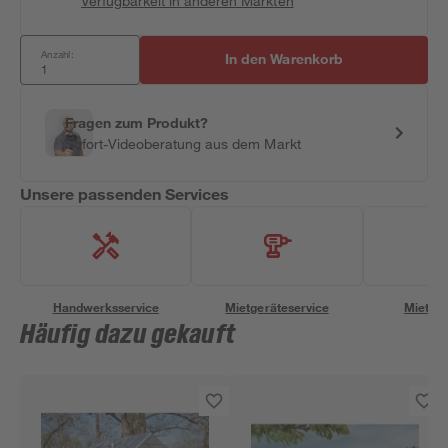
Verfügbarkeit in anderen Märkten
Anzahl:
In den Warenkorb
Fragen zum Produkt?
Sofort-Videoberatung aus dem Markt
Unsere passenden Services
Handwerksservice
Mietgeräteservice
Miettra
Häufig dazu gekauft