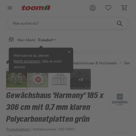
Mein Markt:
Troisdorf
✕
Hier kannst du deinen
, falls er nicht
Markt anpassen
/
Garten & Freizeit
/
Anzucht, Gewächshäuser & Hochbeete
/
Gewäch
stimmt.
+
5
Gewächshaus 'Harmony' 185 x
306 cm mit 0,7 mm klaren
Polycarbonatplatten grün
Produktdetails
| Artikelnummer
:
10510901