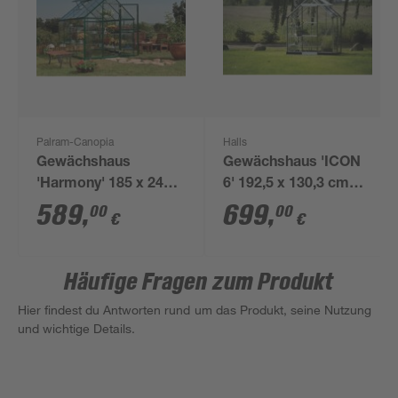
Palram-Canopia
Halls
Gewächshaus
Gewächshaus 'ICON
'Harmony' 185 x 247
6' 192,5 x 130,3 cm
cm mit 0,7 mm klaren
mit 3 mm Blankglas
589
,
699
,
00
00
€
€
Polycarbonatplatten
aluminiumfarben
grün
Häufige Fragen zum Produkt
Hier findest du Antworten rund um das Produkt, seine Nutzung
und wichtige Details.