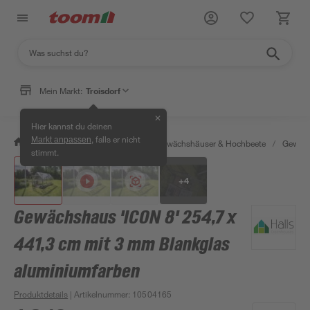
Mein Markt:
Troisdorf
✕
Hier kannst du deinen
, falls er nicht
Markt anpassen
/
Garten & Freizeit
/
Anzucht, Gewächshäuser & Hochbeete
/
Gewäch
stimmt.
+
4
Gewächshaus 'ICON 8' 254,7 x
441,3 cm mit 3 mm Blankglas
aluminiumfarben
Produktdetails
| Artikelnummer
:
10504165