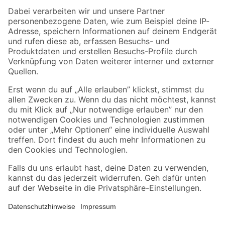
Zahlungsarten
Versandarten
Sicher einkaufen
Jetzt die toom-App herunterladen
Alle Preisangaben in EUR inkl. gesetzl. MwSt.. Die dargestellten Angebote sind unter
Umständen nicht in allen Märkten verfügbar. Die angegebenen Verfügbarkeiten beziehen
sich auf den unter "Mein Markt" ausgewählten toom Baumarkt. Alle Angebote und
Produkte nur solange der Vorrat reicht.
*Paketversand ab 59 € versandkostenfrei, gilt nicht für Artikel mit Speditionsversand, hier
fallen zusätzliche Versandkosten an.