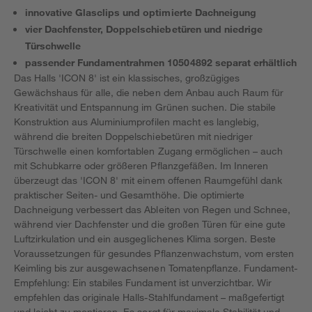
innovative Glasclips und optimierte Dachneigung
vier Dachfenster, Doppelschiebetüren und niedrige
Türschwelle
passender Fundamentrahmen 10504892 separat erhältlich
Das Halls 'ICON 8' ist ein klassisches, großzügiges
Gewächshaus für alle, die neben dem Anbau auch Raum für
Kreativität und Entspannung im Grünen suchen. Die stabile
Konstruktion aus Aluminiumprofilen macht es langlebig,
während die breiten Doppelschiebetüren mit niedriger
Türschwelle einen komfortablen Zugang ermöglichen – auch
mit Schubkarre oder größeren Pflanzgefäßen. Im Inneren
überzeugt das 'ICON 8' mit einem offenen Raumgefühl dank
praktischer Seiten- und Gesamthöhe. Die optimierte
Dachneigung verbessert das Ableiten von Regen und Schnee,
während vier Dachfenster und die großen Türen für eine gute
Luftzirkulation und ein ausgeglichenes Klima sorgen. Beste
Voraussetzungen für gesundes Pflanzenwachstum, vom ersten
Keimling bis zur ausgewachsenen Tomatenpflanze. Fundament-
Empfehlung: Ein stabiles Fundament ist unverzichtbar. Wir
empfehlen das originale Halls-Stahlfundament – maßgefertigt
und leicht zu montieren. Es sorgt für maximale Stabilität und