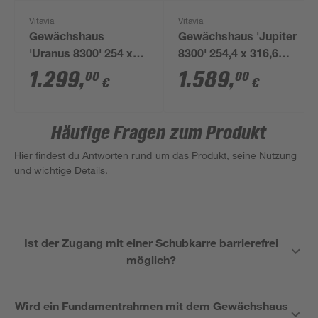
Vitavia
Vitavia
Gewächshaus
Gewächshaus 'Jupiter
'Uranus 8300' 254 x
8300' 254,4 x 316,6
317 cm mit 4 mm
cm mit 4 mm
1.299
,
1.589
,
00
00
€
€
Hohlkammerplatten
Hohlkammerplatten
smaragdfarben
schwarz
Häufige Fragen zum Produkt
Hier findest du Antworten rund um das Produkt, seine Nutzung
und wichtige Details.
Ist der Zugang mit einer Schubkarre barrierefrei
möglich?
Wird ein Fundamentrahmen mit dem Gewächshaus