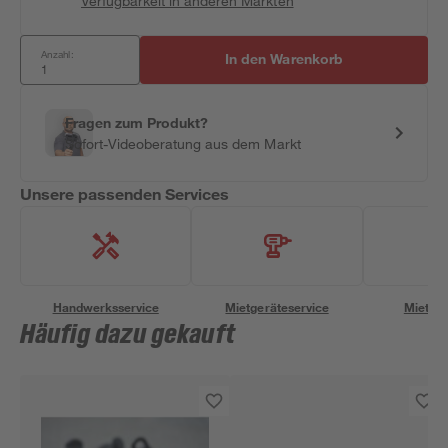
Verfügbarkeit in anderen Märkten
Anzahl:
In den Warenkorb
Fragen zum Produkt?
Sofort-Videoberatung aus dem Markt
Unsere passenden Services
Handwerksservice
Mietgeräteservice
Miettra
Häufig dazu gekauft