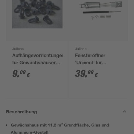
Juliana
Juliana
Aufhängevorrichtungen
Fensteröffner
für Gewächshäuser
'Univent' für
schwarz 20 Stück
Gewächshäuser
9
,
39
,
09
99
€
€
Beschreibung
Gewächshaus mit 11,2 m² Grundfläche, Glas und
Aluminium-Gestell