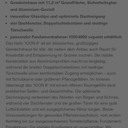
Gewächshaus mit 11,2 m² Grundfläche, Sicherheitsglas
und Aluminium-Gestell
innovative Glasclips und optimierte Dachneigung
vier Dachfenster, Doppelschiebetüren und niedrige
Türschwelle
passender Fundamentrahmen 10504892 separat erhältlich
Das Halls 'ICON 8' ist ein klassisches, großzügiges
Gewächshaus für alle, die neben dem Anbau auch Raum für
Kreativität und Entspannung im Grünen suchen. Die stabile
Konstruktion aus Aluminiumprofilen macht es langlebig,
während die breiten Doppelschiebetüren mit niedriger
Türschwelle einen komfortablen Zugang ermöglichen – auch
mit Schubkarre oder größeren Pflanzgefäßen. Im Inneren
überzeugt das 'ICON 8' mit einem offenen Raumgefühl dank
praktischer Seiten- und Gesamthöhe. Die optimierte
Dachneigung verbessert das Ableiten von Regen und Schnee,
während vier Dachfenster und die großen Türen für eine gute
Luftzirkulation und ein ausgeglichenes Klima sorgen. Beste
Voraussetzungen für gesundes Pflanzenwachstum, vom ersten
Keimling bis zur ausgewachsenen Tomatenpflanze. Fundament-
Empfehlung: Ein stabiles Fundament ist unverzichtbar. Wir