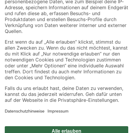
Zahlungsarten
Versandarten
Sicher einkaufen
Jetzt die toom-App herunterladen
Alle Preisangaben in EUR inkl. gesetzl. MwSt.. Die dargestellten Angebote sind unter
Umständen nicht in allen Märkten verfügbar. Die angegebenen Verfügbarkeiten beziehen
sich auf den unter "Mein Markt" ausgewählten toom Baumarkt. Alle Angebote und
Produkte nur solange der Vorrat reicht.
*Paketversand ab 59 € versandkostenfrei, gilt nicht für Artikel mit Speditionsversand, hier
fallen zusätzliche Versandkosten an.
Datenschutz
Privatsphäre
Impressum
AGB