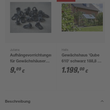
Juliana
Halls
Aufhängevorrichtungen
Gewächshaus 'Qube
für Gewächshäuser
610' schwarz 188,8 x
schwarz 20 Stück
312,6 cm mit 3 mm
9
,
1.199
,
09
00
€
€
Sicherheitsglas
Beschreibung