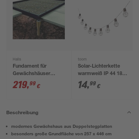
Halls
toom
Fundament für
Solar-Lichterkette
Gewächshäuser
warmweiß IP 44 180
'Magnum 128' und
cm
219
,
14
,
99
99
€
€
'Universal 128' 9,9 m²
Beschreibung
modernes Gewächshaus aus Doppelstegplatten
besonders große Grundfläche von 257 x 446 cm