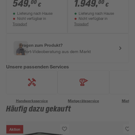
192,2 cm mit 6 mm
x 441 cm mit 4 mm
549
,
1.949
,
00
00
€
€
Hohlkammerplatten
Hohlkammerplatten
Lieferung nach Hause
Lieferung nach Hause
smaragdfarben
schwarz
Nicht verfügbar in
Nicht verfügbar in
Troisdorf
Troisdorf
Fragen zum Produkt?
Sofort-Videoberatung aus dem Markt
Unsere passenden Services
Handwerksservice
Mietgeräteservice
Miettra
Häufig dazu gekauft
Aktion