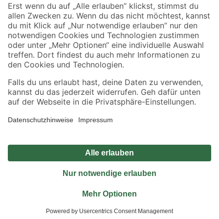
Sicher einkaufen
Jetzt die toom-App herunterladen
Alle Preisangaben in EUR inkl. gesetzl. MwSt.. Die dargestellten Angebote sind unter
Umständen nicht in allen Märkten verfügbar. Die angegebenen Verfügbarkeiten beziehen
sich auf den unter "Mein Markt" ausgewählten toom Baumarkt. Alle Angebote und
Produkte nur solange der Vorrat reicht.
*Paketversand ab 59 € versandkostenfrei, gilt nicht für Artikel mit Speditionsversand, hier
fallen zusätzliche Versandkosten an.
Datenschutz
Privatsphäre
Impressum
AGB
Nutzungsbedingungen
Widerrufsrecht
Vertrag widerrufen
Barrierefreiheit
© 2026 toom Baumarkt GmbH