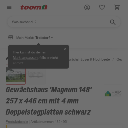
Mein Markt:
Troisdorf
✕
Hier kannst du deinen
, falls er nicht
Markt anpassen
/
Garten & Freizeit
/
Anzucht, Gewächshäuser & Hochbeete
/
Gewäch
stimmt.
Gewächshaus 'Magnum 148'
257 x 446 cm mit 4 mm
Doppelstegplatten schwarz
Produktdetails
| Artikelnummer
:
4324951