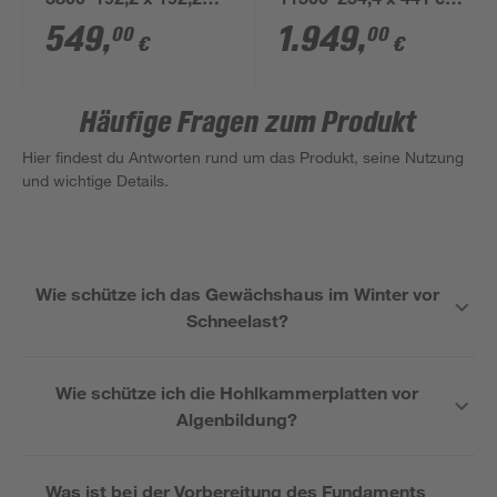
3800' 192,2 x 192,2
11500' 254,4 x 441 cm
cm mit 6 mm
mit 4 mm
549
,
1.949
,
00
00
€
€
Hohlkammerplatten
Hohlkammerplatten
smaragdfarben
schwarz
Häufige Fragen zum Produkt
Hier findest du Antworten rund um das Produkt, seine Nutzung
und wichtige Details.
Wie schütze ich das Gewächshaus im Winter vor
Schneelast?
Wie schütze ich die Hohlkammerplatten vor
Algenbildung?
Was ist bei der Vorbereitung des Fundaments