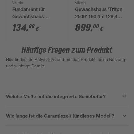
Vitavia
Vitavia
Fundament für
Gewächshaus 'Triton
Gewächshaus
2500' 190,4 x 128,9
'Venus/Comet/Planet
cm mit 3 mm
134
,
899
,
99
00
€
€
2500' schwarz
Sicherheitsglas
aluminiumfarben
Häufige Fragen zum Produkt
Hier findest du Antworten rund um das Produkt, seine Nutzung
und wichtige Details.
Welche Maße hat die integrierte Schiebetür?
Wie lange ist die Garantiezeit für dieses Modell?