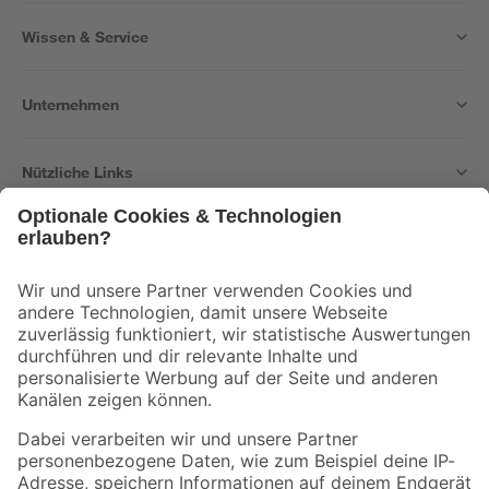
Wissen & Service
Unternehmen
Nützliche Links
Bleib auf dem Laufenden mit unserem Newsletter
Der toom Newsletter: Keine Angebote und Aktionen mehr verpassen!
Zur Newsletter Anmeldung
Folge uns