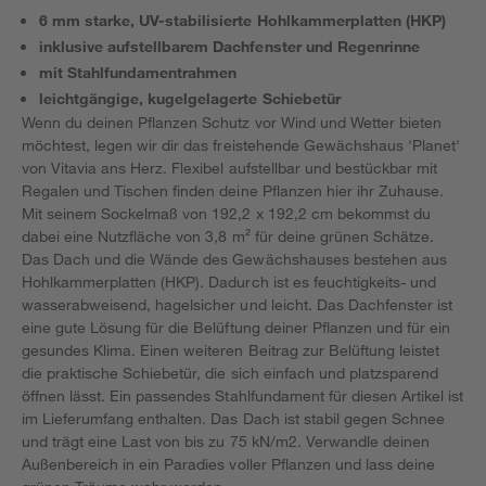
6 mm starke, UV-stabilisierte Hohlkammerplatten (HKP)
inklusive aufstellbarem Dachfenster und Regenrinne
mit Stahlfundamentrahmen
leichtgängige, kugelgelagerte Schiebetür
Wenn du deinen Pflanzen Schutz vor Wind und Wetter bieten
möchtest, legen wir dir das freistehende Gewächshaus 'Planet'
von Vitavia ans Herz. Flexibel aufstellbar und bestückbar mit
Regalen und Tischen finden deine Pflanzen hier ihr Zuhause.
Mit seinem Sockelmaß von 192,2 x 192,2 cm bekommst du
dabei eine Nutzfläche von 3,8 m² für deine grünen Schätze.
Das Dach und die Wände des Gewächshauses bestehen aus
Hohlkammerplatten (HKP). Dadurch ist es feuchtigkeits- und
wasserabweisend, hagelsicher und leicht. Das Dachfenster ist
eine gute Lösung für die Belüftung deiner Pflanzen und für ein
gesundes Klima. Einen weiteren Beitrag zur Belüftung leistet
die praktische Schiebetür, die sich einfach und platzsparend
öffnen lässt. Ein passendes Stahlfundament für diesen Artikel ist
im Lieferumfang enthalten. Das Dach ist stabil gegen Schnee
und trägt eine Last von bis zu 75 kN/m2. Verwandle deinen
Außenbereich in ein Paradies voller Pflanzen und lass deine