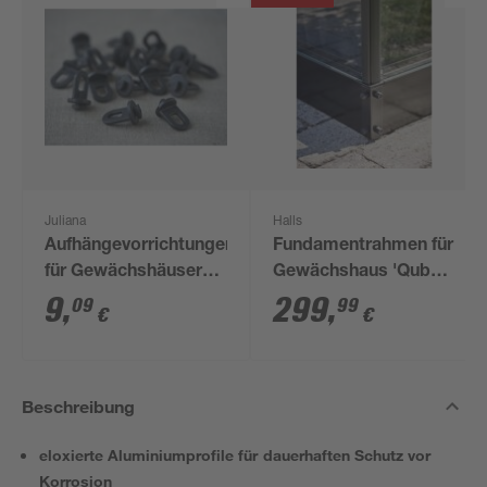
Juliana
Halls
Aufhängevorrichtungen
Fundamentrahmen für
für Gewächshäuser
Gewächshaus 'Qube
schwarz 20 Stück
610' 6,4 m²
9
,
299
,
09
99
€
€
Beschreibung
eloxierte Aluminiumprofile für dauerhaften Schutz vor
Korrosion