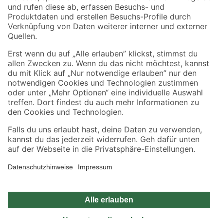
Zahlungsarten
Versandarten
Sicher einkaufen
Jetzt die toom-App herunterladen
Alle Preisangaben in EUR inkl. gesetzl. MwSt.. Die dargestellten Angebote sind unter
Umständen nicht in allen Märkten verfügbar. Die angegebenen Verfügbarkeiten beziehen
sich auf den unter "Mein Markt" ausgewählten toom Baumarkt. Alle Angebote und
Produkte nur solange der Vorrat reicht.
*Paketversand ab 59 € versandkostenfrei, gilt nicht für Artikel mit Speditionsversand, hier
fallen zusätzliche Versandkosten an.
Datenschutz
Privatsphäre
Impressum
AGB
Nutzungsbedingungen
Widerrufsrecht
Vertrag widerrufen