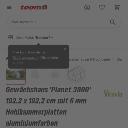
Mein Markt:
Troisdorf
✕
Hier kannst du deinen
, falls er nicht
Markt anpassen
/
Garten & Freizeit
/
Anzucht, Gewächshäuser & Hochbeete
/
Gewäch
stimmt.
Gewächshaus 'Planet 3800'
192,2 x 192,2 cm mit 6 mm
Hohlkammerplatten
aluminiumfarben