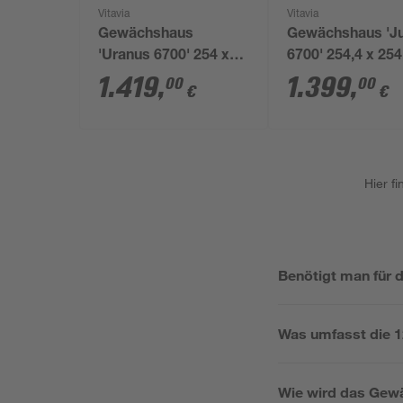
Vitavia
Vitavia
Gewächshaus
Gewächshaus 'Ju
'Uranus 6700' 254 x
6700' 254,4 x 254
254 cm mit 6 mm
cm mit 4 mm
1.419
,
1.399
,
00
00
€
€
Hohlkammerplatten
Hohlkammerplat
schwarz
smaragdfarben
Hier f
Benötigt man für 
Was umfasst die 12
Wie wird das Gew