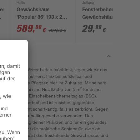
Halls
Juliana
gen
Gewächshaus
Fensterheber für
'Popular 86' 193 x 257
Gewächshäuser
cm mit 4 mm
'Ventomax'
589
,
29
,
00
99
€
€
709,00 €
Doppelstegplatten
schwarz
r Wind und Wetter bieten möchtest, legen wir dir das
' von Halls ans Herz. Flexibel aufstellbar und
n finden deine Pflanzen hier ihr Zuhause. Mit seinem
mst du dabei eine Nutzfläche von 5 m² für deine
 besteht aus Einscheibensicherheitsglas (ESG).
hte Bruchsicherheit und ist resistent gegenüber
plittert nicht scharfkantig, falls es zerbricht. Gegen
im Sommer ein Schattiergewebe verwenden. Das
ür die Belüftung deiner Pflanzen und für ein gesundes
elüftung leistet die praktische Schiebetür, die sich
ässt. Gönn dir jetzt das freistehende Gewächshaus und