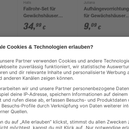
Halls
Juliana
Fallrohr-Set für
Aufhängevorrichtun
Gewächshäuser
für Gewächshäuser
'Popular'
schwarz 20 Stück
34
,
9
,
99
09
€
€
Wenn du deinen Pflanzen Schutz vo
freistehende Gewächshaus 'Popular
bestückbar mit Regalen und Tische
Sockelmaß von 193 x 257 cm bekom
grünen Schätze. Das Gewächshaus
Dadurch verfügt es über eine erhö
Temperaturschwankungen. Das Glas s
den Brennglaseffekt solltest du 
Dachfenster ist eine gute Lösung f
Klima. Einen weiteren Beitrag zur B
einfach und platzsparend öffnen l