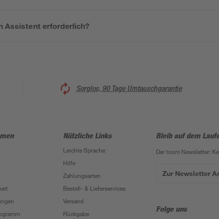
n Assistent erforderlich?
Sorglos, 90 Tage Umtauschgarantie
hmen
Nützliche Links
Bleib auf dem Lauf
Leichte Sprache
Der toom Newsletter: K
Hilfe
Zur Newsletter 
Zahlungsarten
eit
Bestell- & Lieferservices
ungen
Versand
Folge uns
Programm
Rückgabe