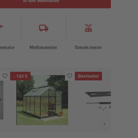
In den Warenkorb
eservice
Miettransporter
Energie sparen
- 120 €
Bestseller