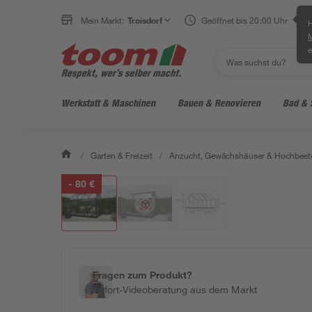
Klicke für Ansicht im Raum
Mein Markt:
Troisdorf
Geöffnet bis 20:00 Uhr
H
e
Werkstatt & Maschinen
Bauen & Renovieren
Bad & 
/
Garten & Freizeit
/
Anzucht, Gewächshäuser & Hochbeet
- 80 €
Fragen zum Produkt?
Sofort-Videoberatung aus dem Markt