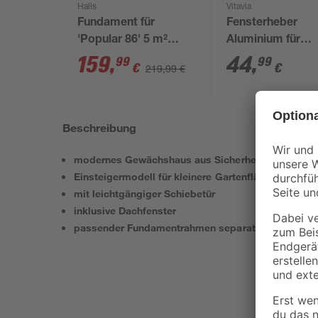
Halls
Vitavia
Fundament für
Fensterheber
'Popular 86' 5 m²
Aluminium für
Gewächshaus
Gewächshäuser
159
,
44
,
99
99
€
€
219,99 €
silberfarben
Beschreibung
modernes Gewächshaus aus Sicherheitsglas
Einsteigermodell für kleinere Gartenflächen
mit leichtgängiger Schiebetür
inklusive Dachfenster
passender Fundamentrahmen separat erhältlich