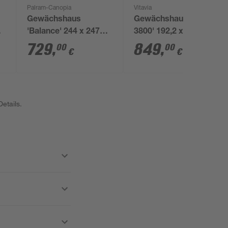
Palram-Canopia
Vitavia
a
Gewächshaus
Gewächshaus 'Planet
'Balance' 244 x 247
3800' 192,2 x 192,2
cm mit 4 mm
cm mit 3 mm
729
,
849
,
00
00
€
€
Hohlkammerplatten
Sicherheitsglas
silbern
smaragdfarben
etails.