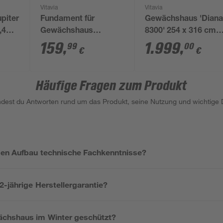
Vitavia
Vitavia
piter
Fundament für
Gewächshaus 'Dian
,4
Gewächshaus
8300' 254 x 316 cm
'Calypso 4400'
mit 4 mm
159
,
1.999
,
99
00
€
€
ten
schwarz
Hohlkammerplatten
schwarz
Häufige Fragen zum Produkt
indest du Antworten rund um das Produkt, seine Nutzung und wichtige D
den Aufbau technische Fachkenntnisse?
-jährige Herstellergarantie?
ächshaus im Winter geschützt?