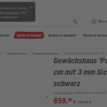
✕
ier kannst du deinen
, falls
Markt anpassen
r nicht stimmt.
Mein 
Sanitär
Garten & Freizeit
Wohnen & Haushalt
Wissen & Servic
e
/
Gewächshäuser
/
Glasgewächshäuser
/
Gewächshaus 'Popular 86' 193 x 
Gewächshaus 'Po
cm mit 3 mm Sic
schwarz
Produktdetails
| Artikelnummer
:
4324932
659
,
00
€
739,00 €