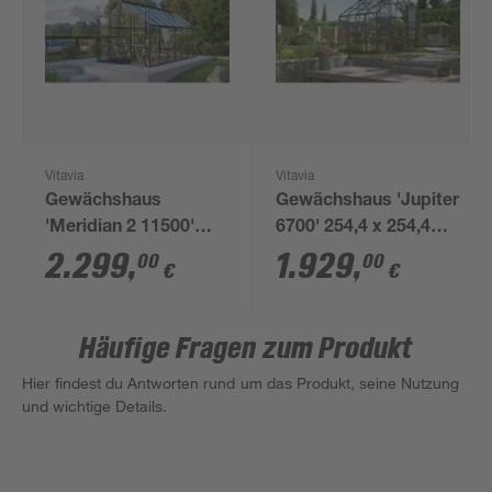
Vitavia
Vitavia
Gewächshaus
Gewächshaus 'Jupiter
'Meridian 2 11500'
6700' 254,4 x 254,4
254,4 x 441 cm mit 3
cm mit 3 mm
2.299
,
1.929
,
00
00
€
€
mm Sicherheitsglas
Sicherheitsglas
schwarz
smaragdfarben
Häufige Fragen zum Produkt
Hier findest du Antworten rund um das Produkt, seine Nutzung
und wichtige Details.