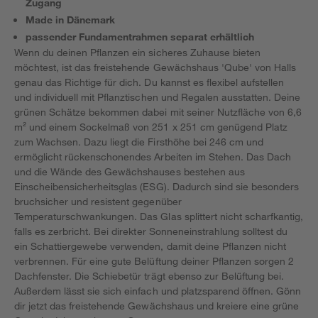
Zugang
Made in Dänemark
passender Fundamentrahmen separat erhältlich
Wenn du deinen Pflanzen ein sicheres Zuhause bieten
möchtest, ist das freistehende Gewächshaus 'Qube' von Halls
genau das Richtige für dich. Du kannst es flexibel aufstellen
und individuell mit Pflanztischen und Regalen ausstatten. Deine
grünen Schätze bekommen dabei mit seiner Nutzfläche von 6,6
m² und einem Sockelmaß von 251 x 251 cm genügend Platz
zum Wachsen. Dazu liegt die Firsthöhe bei 246 cm und
ermöglicht rückenschonendes Arbeiten im Stehen. Das Dach
und die Wände des Gewächshauses bestehen aus
Einscheibensicherheitsglas (ESG). Dadurch sind sie besonders
bruchsicher und resistent gegenüber
Temperaturschwankungen. Das Glas splittert nicht scharfkantig,
falls es zerbricht. Bei direkter Sonneneinstrahlung solltest du
ein Schattiergewebe verwenden, damit deine Pflanzen nicht
verbrennen. Für eine gute Belüftung deiner Pflanzen sorgen 2
Dachfenster. Die Schiebetür trägt ebenso zur Belüftung bei.
Außerdem lässt sie sich einfach und platzsparend öffnen. Gönn
dir jetzt das freistehende Gewächshaus und kreiere eine grüne