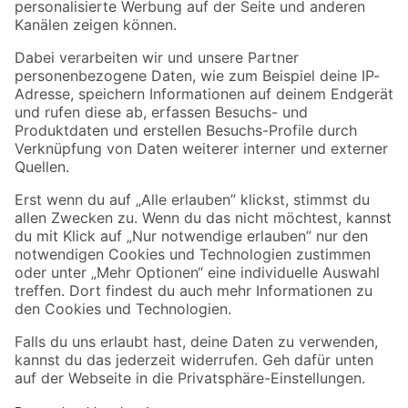
Folge uns
Zahlungsarten
Versandarten
Sicher einkaufen
Jetzt die toom-App herunterladen
Alle Preisangaben in EUR inkl. gesetzl. MwSt.. Die dargestellten Angebote sind unter
Umständen nicht in allen Märkten verfügbar. Die angegebenen Verfügbarkeiten beziehen
sich auf den unter "Mein Markt" ausgewählten toom Baumarkt. Alle Angebote und
Produkte nur solange der Vorrat reicht.