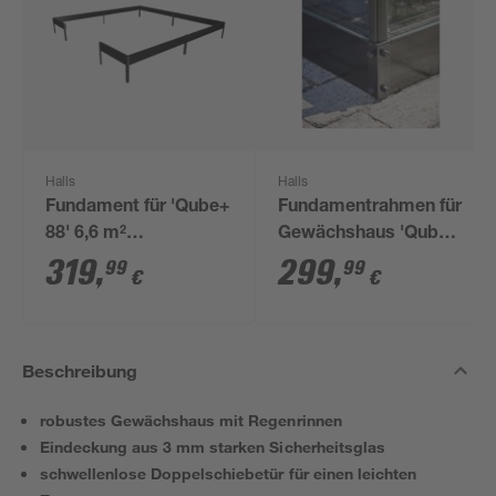
Halls
Halls
Fundament für 'Qube+
Fundamentrahmen für
88' 6,6 m²
Gewächshaus 'Qube
Gewächshaus
610' 6,4 m²
319
,
299
,
99
99
€
€
Beschreibung
robustes Gewächshaus mit Regenrinnen
Eindeckung aus 3 mm starken Sicherheitsglas
schwellenlose Doppelschiebetür für einen leichten