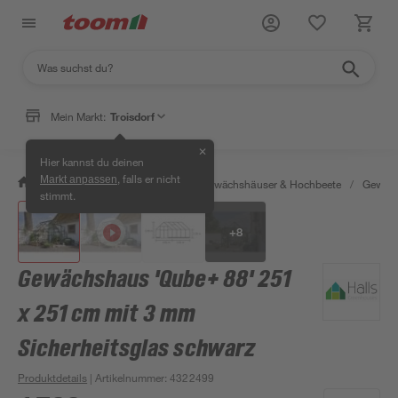
Mein Markt:
Troisdorf
✕
Hier kannst du deinen
, falls er nicht
Markt anpassen
/
Garten & Freizeit
/
Anzucht, Gewächshäuser & Hochbeete
/
Gewäch
stimmt.
+
8
Gewächshaus 'Qube+ 88' 251
x 251 cm mit 3 mm
Sicherheitsglas schwarz
Produktdetails
| Artikelnummer
:
4322499