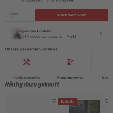
Verfügbarkeit in anderen Märkten
Anzahl:
In den Warenkorb
Fragen zum Produkt?
Sofort-Videoberatung aus dem Markt
Unsere passenden Services
Handwerksservice
Mietgeräteservice
Miettra
Häufig dazu gekauft
Bestseller