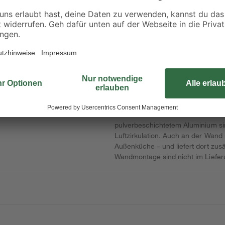
€
€
0,10 € / Liter
Das Lamellenregal wird direkt in 
Höhe schießen
oder entlang der Seitenwand. So en
mehr
Schalen oder Gartengeräte. Wachs
 fixieren
einfach herunter und schaffst sof
pulverbeschichtetem Aluminium sind
Luftzirkulation. Auch an der Wand
Außenküche – und liefert dort zusä
Wandmontage sind nicht im Liefer