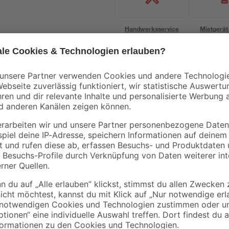
Handwerksservice
Mietgerät
Bestseller
Bestseller
BÜMAG eG
B1
Besenstiel Holz 140
Rindenmulch 0-40
cm
mm 40 l
5
,
3
,
79
99