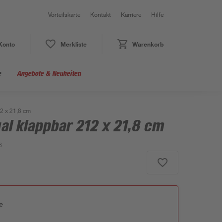
Vorteilskarte
Kontakt
Karriere
Hilfe
Konto
Merkliste
Warenkorb
e
Angebote & Neuheiten
2 x 21,8 cm
l klappbar 212 x 21,8 cm
6
e
n