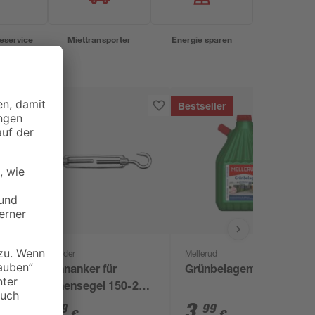
eservice
Miettransporter
Energie sparen
Bestseller
Schneider
Mellerud
Spannanker für
Grünbelagentferner 5 l
Sonnensegel 150-218
mm
7
,
3
,
99
99