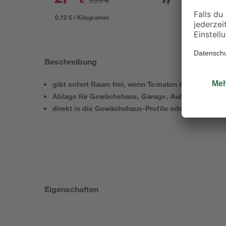
€
€
3,29 €
0,12 € / Kilogramm
Beschreibung
gibt sofort Raum frei, wenn Tomaten & Co. in die 
Ablage für Gewächshaus, Garage, Außenküche & 
direkt in die Gewächshaus-Profile oder an die Wand
Eigenschaften