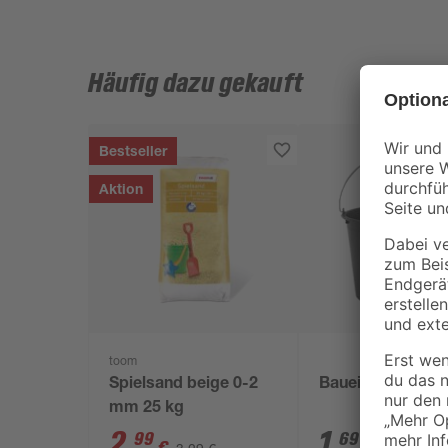
Häufig dazu gekauft
Bestseller
Aktion
toom
Spielsand beige 0-2
Baueimer 12 l
mm 25 kg
2
,
1
,
99
69