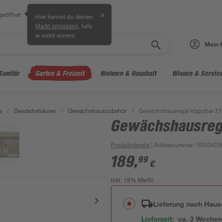
geöffnet
✕
Hier kannst du deinen
, falls
Markt anpassen
er nicht stimmt.
Mein 
Sanitär
Garten & Freizeit
Wohnen & Haushalt
Wissen & Servic
e
/
Gewächshäuser
/
Gewächshauszubehör
/
Gewächshausregal klappbar 21
Gewächshausrega
Produktdetails
| Artikelnummer
:
1050425
189
,
99
€
inkl. 19% MwSt.
Lieferung nach Haus
Lieferzeit:
ca. 3 Woche