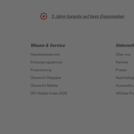
5 Jahre Garantie auf toom Eigenmarken
Wissen & Service
Unterne
Handwerksservice
Über uns
Entsorgungsservice
Karriere
Finanzierung
Presse
Übersicht Ratgeber
Nachhaltigk
Übersicht Märkte
Auszeichn
DIY-Städte-Index 2026
Affiliate-