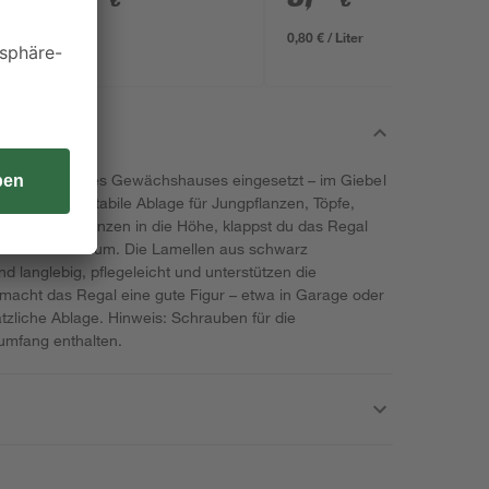
€
€
0,80 € / Liter
die Profile deines Gewächshauses eingesetzt – im Giebel
tsteht eine stabile Ablage für Jungpflanzen, Töpfe,
en deine Pflanzen in die Höhe, klappst du das Regal
ort mehr Freiraum. Die Lamellen aus schwarz
 langlebig, pflegeleicht und unterstützen die
 macht das Regal eine gute Figur – etwa in Garage oder
tzliche Ablage. Hinweis: Schrauben für die
umfang enthalten.