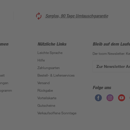
Sorglos, 90 Tage Umtauschgarantie
hmen
Nützliche Links
Bleib auf dem Lauf
Leichte Sprache
Der toom Newsletter: K
Hilfe
Zur Newsletter 
Zahlungsarten
eit
Bestell- & Lieferservices
ungen
Versand
Folge uns
Programm
Rückgabe
Vorteilskarte
Gutscheine
Verkaufsoffene Sonntage