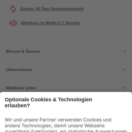
Sorglos, 90 Tage Umtauschgarantie
Abholung im Markt in 2 Stunden
Wissen & Service
Unternehmen
Nützliche Links
Bleib auf dem Laufenden mit unserem Newsletter
Der toom Newsletter: Keine Angebote und Aktionen mehr verpassen!