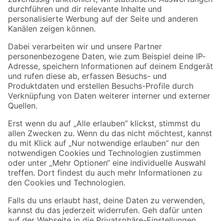
Zur Newsletter Anmeldung
Folge uns
Zahlungsarten
Versandarten
Sicher einkaufen
Jetzt die toom-App herunterladen
Alle Preisangaben in EUR inkl. gesetzl. MwSt.. Die dargestellten Angebote sind unter
Umständen nicht in allen Märkten verfügbar. Die angegebenen Verfügbarkeiten beziehen