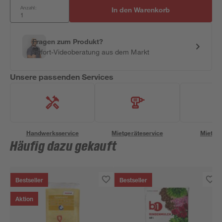
Anzahl:
In den Warenkorb
Fragen zum Produkt?
Sofort-Videoberatung aus dem Markt
Unsere passenden Services
Handwerksservice
Mietgeräteservice
Miettra
Häufig dazu gekauft
Bestseller
Bestseller
Aktion