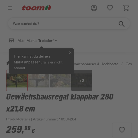
Mein Markt:
Troisdorf
✕
Hier kannst du deinen
, falls er nicht
Markt anpassen
/
Garten & Freizeit
/
Anzucht, Gewächshäuser & Hochbeete
/
Gewäch
stimmt.
+
2
Gewächshausregal klappbar 280
x21,8 cm
Produktdetails
| Artikelnummer
:
10504264
259
,
99
€