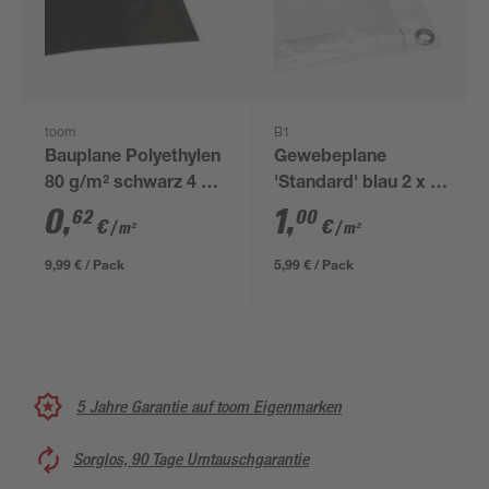
toom
B1
Bauplane Polyethylen
Gewebeplane
80 g/m² schwarz 4 x 4
'Standard' blau 2 x 3
m
m
0
,
1
,
62
00
€
€
/ m²
/ m²
9,99 € / Pack
5,99 € / Pack
5 Jahre Garantie auf toom Eigenmarken
Sorglos, 90 Tage Umtauschgarantie