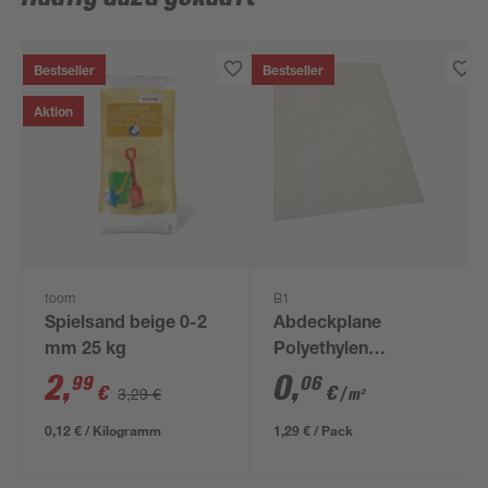
Bestseller
Bestseller
Aktion
toom
B1
Spielsand beige 0-2
Abdeckplane
mm 25 kg
Polyethylen
transparent 4 x 5 m
2
,
0
,
99
06
€
€
3,29 €
/ m²
0,12 € / Kilogramm
1,29 € / Pack