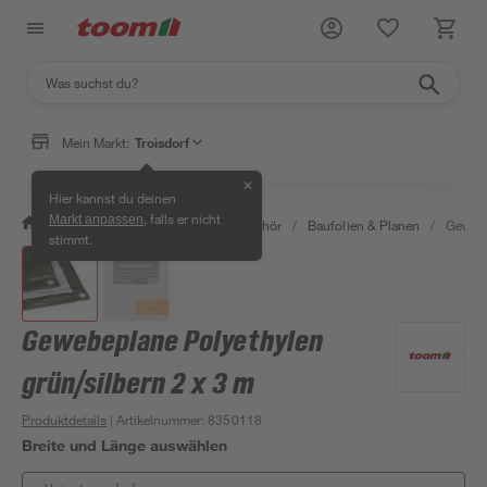
Mein Markt:
Troisdorf
✕
Hier kannst du deinen
, falls er nicht
Markt anpassen
/
Bauen & Renovieren
/
Bauzubehör
/
Baufolien & Planen
/
Gewebe
stimmt.
Gewebeplane Polyethylen
grün/silbern 2 x 3 m
Produktdetails
| Artikelnummer
:
8350118
Breite und Länge auswählen