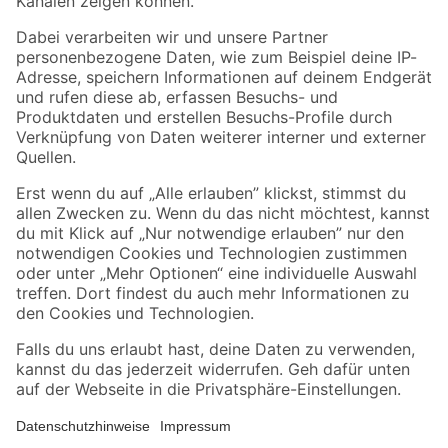
Folge uns
Zahlungsarten
Versandarten
Sicher einkaufen
Jetzt die toom-App herunterladen
Alle Preisangaben in EUR inkl. gesetzl. MwSt.. Die dargestellten Angebote sind unter
Umständen nicht in allen Märkten verfügbar. Die angegebenen Verfügbarkeiten beziehen
sich auf den unter "Mein Markt" ausgewählten toom Baumarkt. Alle Angebote und
Produkte nur solange der Vorrat reicht.
*Paketversand ab 59 € versandkostenfrei, gilt nicht für Artikel mit Speditionsversand, hier