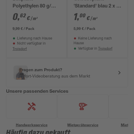
Polyethylen 80 g/m²
'Standard' blau 2 x 3
schwarz 4 x 4 m
m
0
,
1
,
62
00
€
€
/ m²
/ m²
9,99 € / Pack
5,99 € / Pack
Lieferung nach Hause
Keine Lieferung nach
Hause
Nicht verfügbar in
Troisdorf
Troisdorf
Verfügbar in
Fragen zum Produkt?
Sofort-Videoberatung aus dem Markt
Unsere passenden Services
Handwerksservice
Mietgeräteservice
Miettra
Häufig dazu gekauft